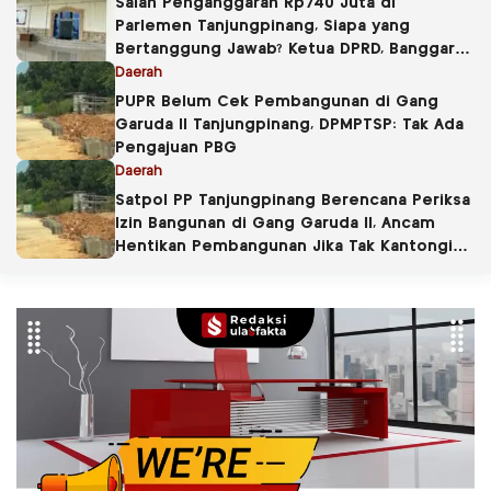
Salah Penganggaran Rp740 Juta di
Parlemen Tanjungpinang, Siapa yang
Bertanggung Jawab? Ketua DPRD, Banggar
atau Sekretaris DPRD?
Daerah
PUPR Belum Cek Pembangunan di Gang
Garuda II Tanjungpinang, DPMPTSP: Tak Ada
Pengajuan PBG
Daerah
Satpol PP Tanjungpinang Berencana Periksa
Izin Bangunan di Gang Garuda II, Ancam
Hentikan Pembangunan Jika Tak Kantongi
PBG