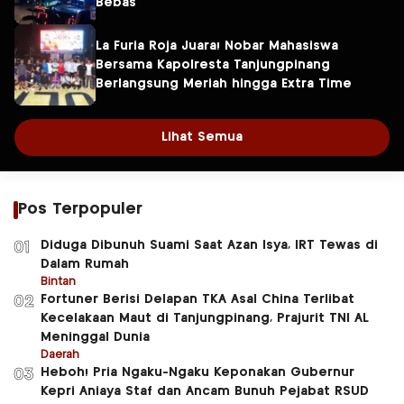
Bebas
La Furia Roja Juara! Nobar Mahasiswa
Bersama Kapolresta Tanjungpinang
Berlangsung Meriah hingga Extra Time
Lihat Semua
Pos Terpopuler
Diduga Dibunuh Suami Saat Azan Isya, IRT Tewas di
01
Dalam Rumah
Bintan
Fortuner Berisi Delapan TKA Asal China Terlibat
02
Kecelakaan Maut di Tanjungpinang, Prajurit TNI AL
Meninggal Dunia
Daerah
Heboh! Pria Ngaku-Ngaku Keponakan Gubernur
03
Kepri Aniaya Staf dan Ancam Bunuh Pejabat RSUD