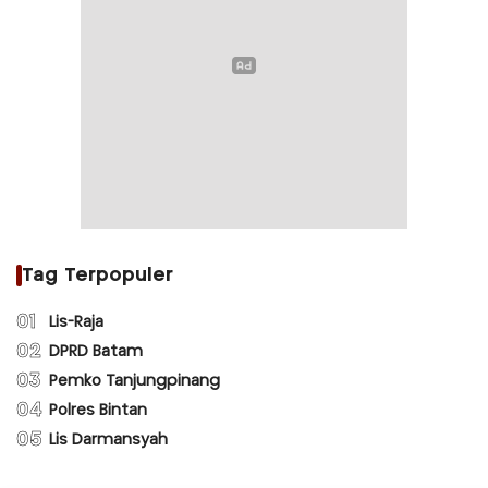
Tag Terpopuler
01
Lis-Raja
02
DPRD Batam
03
Pemko Tanjungpinang
04
Polres Bintan
05
Lis Darmansyah