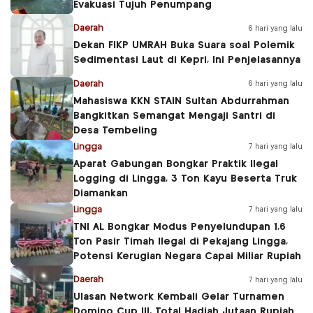
Evakuasi Tujuh Penumpang
Daerah
6 hari yang lalu
Dekan FIKP UMRAH Buka Suara soal Polemik
Sedimentasi Laut di Kepri, Ini Penjelasannya
Daerah
6 hari yang lalu
Mahasiswa KKN STAIN Sultan Abdurrahman
Bangkitkan Semangat Mengaji Santri di
Desa Tembeling
Lingga
7 hari yang lalu
Aparat Gabungan Bongkar Praktik Ilegal
Logging di Lingga, 3 Ton Kayu Beserta Truk
Diamankan
Lingga
7 hari yang lalu
TNI AL Bongkar Modus Penyelundupan 1,6
Ton Pasir Timah Ilegal di Pekajang Lingga,
Potensi Kerugian Negara Capai Miliar Rupiah
Daerah
7 hari yang lalu
Ulasan Network Kembali Gelar Turnamen
Domino Cup III, Total Hadiah Jutaan Rupiah