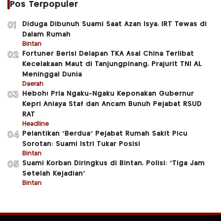
Pos Terpopuler
Diduga Dibunuh Suami Saat Azan Isya, IRT Tewas di
01
Dalam Rumah
Bintan
Fortuner Berisi Delapan TKA Asal China Terlibat
02
Kecelakaan Maut di Tanjungpinang, Prajurit TNI AL
Meninggal Dunia
Daerah
Heboh! Pria Ngaku-Ngaku Keponakan Gubernur
03
Kepri Aniaya Staf dan Ancam Bunuh Pejabat RSUD
RAT
Headline
Pelantikan “Berdua” Pejabat Rumah Sakit Picu
04
Sorotan: Suami Istri Tukar Posisi
Bintan
Suami Korban Diringkus di Bintan, Polisi: “Tiga Jam
05
Setelah Kejadian”
Bintan