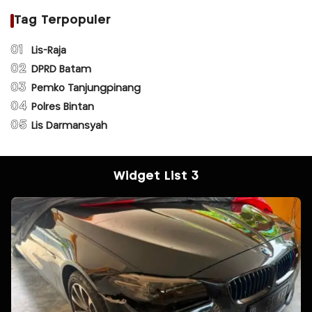
Tag Terpopuler
01
Lis-Raja
02
DPRD Batam
03
Pemko Tanjungpinang
04
Polres Bintan
05
Lis Darmansyah
Widget List 3