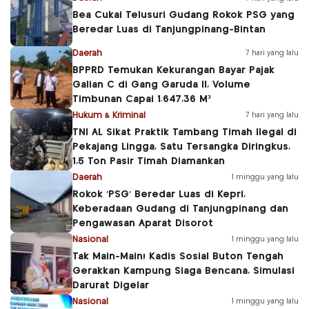
Bea Cukai Telusuri Gudang Rokok PSG yang
Beredar Luas di Tanjungpinang-Bintan
Daerah
7 hari yang lalu
BPPRD Temukan Kekurangan Bayar Pajak
Galian C di Gang Garuda II, Volume
Timbunan Capai 1.647,36 M³
Hukum & Kriminal
7 hari yang lalu
TNI AL Sikat Praktik Tambang Timah Ilegal di
Pekajang Lingga, Satu Tersangka Diringkus,
1,5 Ton Pasir Timah Diamankan
Daerah
1 minggu yang lalu
Rokok ‘PSG’ Beredar Luas di Kepri,
Keberadaan Gudang di Tanjungpinang dan
Pengawasan Aparat Disorot
Nasional
1 minggu yang lalu
Tak Main-Main! Kadis Sosial Buton Tengah
Gerakkan Kampung Siaga Bencana, Simulasi
Darurat Digelar
Nasional
1 minggu yang lalu