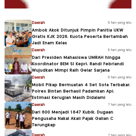
Daerah
5 hari yang lalu
Ambok Akok Ditunjuk Pimpin Panitia UKW
Gratis KJK 2026, Kuota Peserta Bertambah
Jadi Enam Kelas
Daerah
6 hari yang lalu
Dari Presiden Mahasiswa UMRAH hingga
Koordinator BEM SI Kepri, Randi Febriandi
Wujudkan Mimpi Raih Gelar Sarjana
Daerah
6 hari yang lalu
Mobil Pikap Bermuatan 4 Set Sofa Terbakar,
Polres Bintan Berhasil Padamkan Api,
Estimasi Kerugian Masih Didalami
Daerah
7 hari yang lalu
Dari 600 Menjadi 1.647 Kubik, Dugaan
Pengusaha Nakal Akali Pajak Galian C
Terungkap
Daerah
7 hari yang lalu