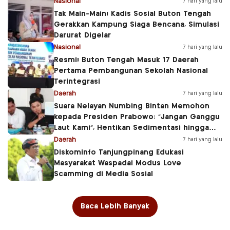
Nasional
7 hari yang lalu
Tak Main-Main! Kadis Sosial Buton Tengah
Gerakkan Kampung Siaga Bencana, Simulasi
Darurat Digelar
Nasional
7 hari yang lalu
Resmi! Buton Tengah Masuk 17 Daerah
Pertama Pembangunan Sekolah Nasional
Terintegrasi
Daerah
7 hari yang lalu
Suara Nelayan Numbing Bintan Memohon
kepada Presiden Prabowo: “Jangan Ganggu
Laut Kami”, Hentikan Sedimentasi hingga
Ancam Ruang Hidup Pesisir
Daerah
7 hari yang lalu
Diskominfo Tanjungpinang Edukasi
Masyarakat Waspadai Modus Love
Scamming di Media Sosial
Baca Lebih Banyak