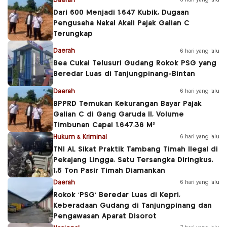
Daerah
6 hari yang lalu
Dari 600 Menjadi 1.647 Kubik, Dugaan
Pengusaha Nakal Akali Pajak Galian C
Terungkap
Daerah
6 hari yang lalu
Bea Cukai Telusuri Gudang Rokok PSG yang
Beredar Luas di Tanjungpinang-Bintan
Daerah
6 hari yang lalu
BPPRD Temukan Kekurangan Bayar Pajak
Galian C di Gang Garuda II, Volume
Timbunan Capai 1.647,36 M³
Hukum & Kriminal
6 hari yang lalu
TNI AL Sikat Praktik Tambang Timah Ilegal di
Pekajang Lingga, Satu Tersangka Diringkus,
1,5 Ton Pasir Timah Diamankan
Daerah
6 hari yang lalu
Rokok ‘PSG’ Beredar Luas di Kepri,
Keberadaan Gudang di Tanjungpinang dan
Pengawasan Aparat Disorot