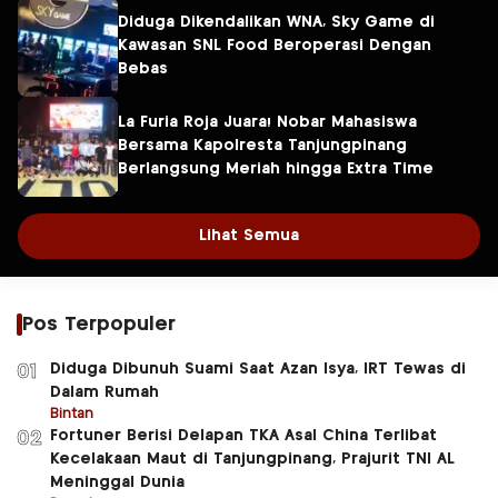
Diduga Dikendalikan WNA, Sky Game di
Kawasan SNL Food Beroperasi Dengan
Bebas
La Furia Roja Juara! Nobar Mahasiswa
Bersama Kapolresta Tanjungpinang
Berlangsung Meriah hingga Extra Time
Lihat Semua
Pos Terpopuler
Diduga Dibunuh Suami Saat Azan Isya, IRT Tewas di
01
Dalam Rumah
Bintan
Fortuner Berisi Delapan TKA Asal China Terlibat
02
Kecelakaan Maut di Tanjungpinang, Prajurit TNI AL
Meninggal Dunia