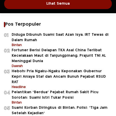
Lihat Semua
Pos Terpopuler
Diduga Dibunuh Suami Saat Azan Isya, IRT Tewas di
01
Dalam Rumah
Bintan
Fortuner Berisi Delapan TKA Asal China Terlibat
02
Kecelakaan Maut di Tanjungpinang, Prajurit TNI AL
Meninggal Dunia
Daerah
Heboh! Pria Ngaku-Ngaku Keponakan Gubernur
03
Kepri Aniaya Staf dan Ancam Bunuh Pejabat RSUD
RAT
Headline
Pelantikan “Berdua” Pejabat Rumah Sakit Picu
04
Sorotan: Suami Istri Tukar Posisi
Bintan
Suami Korban Diringkus di Bintan, Polisi: “Tiga Jam
05
Setelah Kejadian”