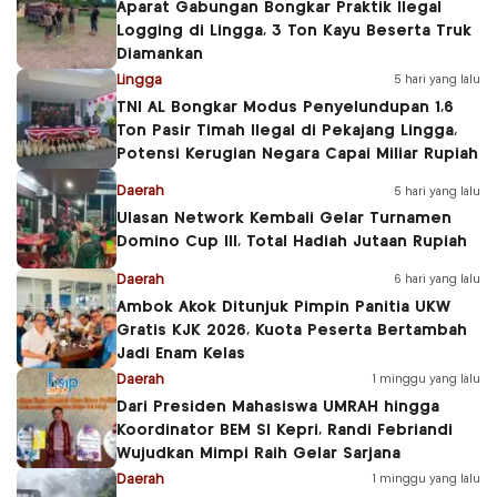
Aparat Gabungan Bongkar Praktik Ilegal
Logging di Lingga, 3 Ton Kayu Beserta Truk
Diamankan
Lingga
5 hari yang lalu
TNI AL Bongkar Modus Penyelundupan 1,6
Ton Pasir Timah Ilegal di Pekajang Lingga,
Potensi Kerugian Negara Capai Miliar Rupiah
Daerah
5 hari yang lalu
Ulasan Network Kembali Gelar Turnamen
Domino Cup III, Total Hadiah Jutaan Rupiah
Daerah
6 hari yang lalu
Ambok Akok Ditunjuk Pimpin Panitia UKW
Gratis KJK 2026, Kuota Peserta Bertambah
Jadi Enam Kelas
Daerah
1 minggu yang lalu
Dari Presiden Mahasiswa UMRAH hingga
Koordinator BEM SI Kepri, Randi Febriandi
Wujudkan Mimpi Raih Gelar Sarjana
Daerah
1 minggu yang lalu