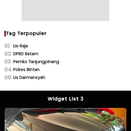
Tag Terpopuler
01
Lis-Raja
02
DPRD Batam
03
Pemko Tanjungpinang
04
Polres Bintan
05
Lis Darmansyah
Widget List 3