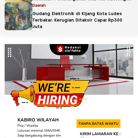
PBG
Daerah
Gudang Elektronik di Kijang Kota Ludes
Terbakar, Kerugian Ditaksir Capai Rp300
Juta