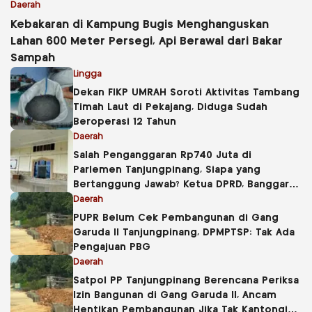
Daerah
Kebakaran di Kampung Bugis Menghanguskan
Lahan 600 Meter Persegi, Api Berawal dari Bakar
Sampah
Lingga
Dekan FIKP UMRAH Soroti Aktivitas Tambang
Timah Laut di Pekajang, Diduga Sudah
Beroperasi 12 Tahun
Daerah
Salah Penganggaran Rp740 Juta di
Parlemen Tanjungpinang, Siapa yang
Bertanggung Jawab? Ketua DPRD, Banggar
atau Sekretaris DPRD?
Daerah
PUPR Belum Cek Pembangunan di Gang
Garuda II Tanjungpinang, DPMPTSP: Tak Ada
Pengajuan PBG
Daerah
Satpol PP Tanjungpinang Berencana Periksa
Izin Bangunan di Gang Garuda II, Ancam
Hentikan Pembangunan Jika Tak Kantongi