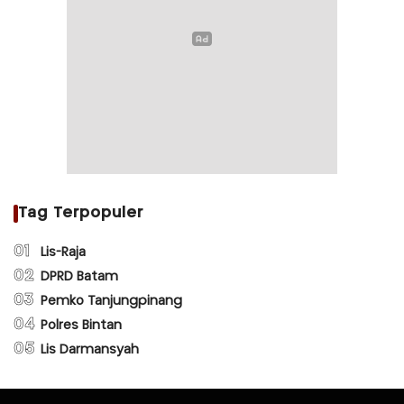
Tag Terpopuler
01
Lis-Raja
02
DPRD Batam
03
Pemko Tanjungpinang
04
Polres Bintan
05
Lis Darmansyah