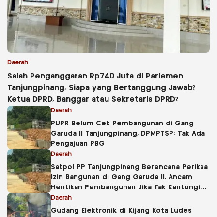
Daerah
Salah Penganggaran Rp740 Juta di Parlemen
Tanjungpinang, Siapa yang Bertanggung Jawab?
Ketua DPRD, Banggar atau Sekretaris DPRD?
Daerah
PUPR Belum Cek Pembangunan di Gang
Garuda II Tanjungpinang, DPMPTSP: Tak Ada
Pengajuan PBG
Daerah
Satpol PP Tanjungpinang Berencana Periksa
Izin Bangunan di Gang Garuda II, Ancam
Hentikan Pembangunan Jika Tak Kantongi
PBG
Daerah
Gudang Elektronik di Kijang Kota Ludes