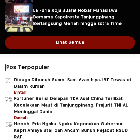
La Furia Roja Juara! Nobar Mahasiswa
Bersama Kapolresta Tanjungpinang
Berlangsung Meriah hingga Extra Time
Lihat Semua
Pos Terpopuler
Diduga Dibunuh Suami Saat Azan Isya, IRT Tewas di
01
Dalam Rumah
Bintan
Fortuner Berisi Delapan TKA Asal China Terlibat
02
Kecelakaan Maut di Tanjungpinang, Prajurit TNI AL
Meninggal Dunia
Daerah
Heboh! Pria Ngaku-Ngaku Keponakan Gubernur
03
Kepri Aniaya Staf dan Ancam Bunuh Pejabat RSUD
RAT