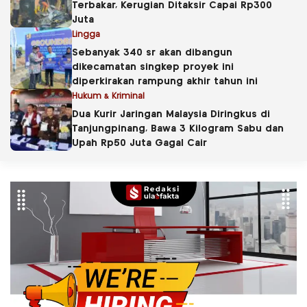
Terbakar, Kerugian Ditaksir Capai Rp300
Juta
Lingga
Sebanyak 340 sr akan dibangun
dikecamatan singkep proyek ini
diperkirakan rampung akhir tahun ini
Hukum & Kriminal
Dua Kurir Jaringan Malaysia Diringkus di
Tanjungpinang, Bawa 3 Kilogram Sabu dan
Upah Rp50 Juta Gagal Cair