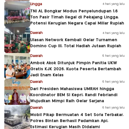
Lingga
4 hari yang lalu
TNI AL Bongkar Modus Penyelundupan 1,6
Ton Pasir Timah Ilegal di Pekajang Lingga,
Potensi Kerugian Negara Capai Miliar Rupiah
Daerah
4 hari yang lalu
Ulasan Network Kembali Gelar Turnamen
Domino Cup III, Total Hadiah Jutaan Rupiah
Daerah
6 hari yang lalu
Ambok Akok Ditunjuk Pimpin Panitia UKW
Gratis KJK 2026, Kuota Peserta Bertambah
Jadi Enam Kelas
Daerah
6 hari yang lalu
Dari Presiden Mahasiswa UMRAH hingga
Koordinator BEM SI Kepri, Randi Febriandi
Wujudkan Mimpi Raih Gelar Sarjana
Daerah
6 hari yang lalu
Mobil Pikap Bermuatan 4 Set Sofa Terbakar,
Polres Bintan Berhasil Padamkan Api,
Estimasi Kerugian Masih Didalami