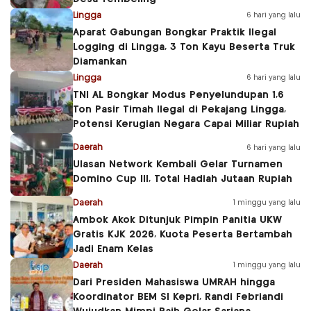
Lingga
6 hari yang lalu
Aparat Gabungan Bongkar Praktik Ilegal
Logging di Lingga, 3 Ton Kayu Beserta Truk
Diamankan
Lingga
6 hari yang lalu
TNI AL Bongkar Modus Penyelundupan 1,6
Ton Pasir Timah Ilegal di Pekajang Lingga,
Potensi Kerugian Negara Capai Miliar Rupiah
Daerah
6 hari yang lalu
Ulasan Network Kembali Gelar Turnamen
Domino Cup III, Total Hadiah Jutaan Rupiah
Daerah
1 minggu yang lalu
Ambok Akok Ditunjuk Pimpin Panitia UKW
Gratis KJK 2026, Kuota Peserta Bertambah
Jadi Enam Kelas
Daerah
1 minggu yang lalu
Dari Presiden Mahasiswa UMRAH hingga
Koordinator BEM SI Kepri, Randi Febriandi