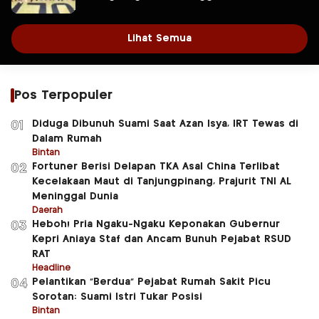
Lihat Semua
Pos Terpopuler
Diduga Dibunuh Suami Saat Azan Isya, IRT Tewas di
01
Dalam Rumah
Bintan
Fortuner Berisi Delapan TKA Asal China Terlibat
02
Kecelakaan Maut di Tanjungpinang, Prajurit TNI AL
Meninggal Dunia
Daerah
Heboh! Pria Ngaku-Ngaku Keponakan Gubernur
03
Kepri Aniaya Staf dan Ancam Bunuh Pejabat RSUD
RAT
Headline
Pelantikan “Berdua” Pejabat Rumah Sakit Picu
04
Sorotan: Suami Istri Tukar Posisi
Bintan