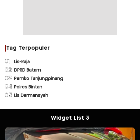
Tag Terpopuler
01
Lis-Raja
02
DPRD Batam
03
Pemko Tanjungpinang
04
Polres Bintan
05
Lis Darmansyah
Widget List 3