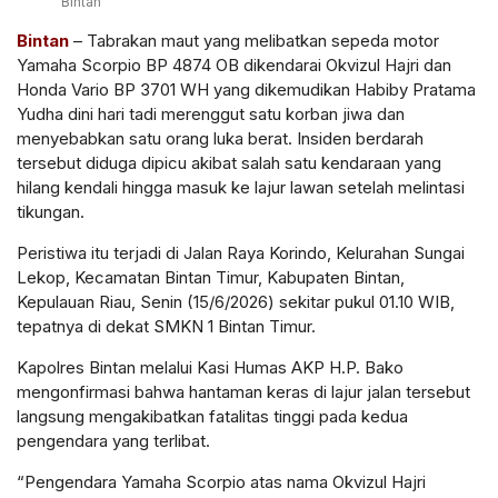
Bintan
Bintan
– Tabrakan maut yang melibatkan sepeda motor
Yamaha Scorpio BP 4874 OB dikendarai Okvizul Hajri dan
Honda Vario BP 3701 WH yang dikemudikan Habiby Pratama
Yudha dini hari tadi merenggut satu korban jiwa dan
menyebabkan satu orang luka berat. Insiden berdarah
tersebut diduga dipicu akibat salah satu kendaraan yang
hilang kendali hingga masuk ke lajur lawan setelah melintasi
tikungan.
Peristiwa itu terjadi di Jalan Raya Korindo, Kelurahan Sungai
Lekop, Kecamatan Bintan Timur, Kabupaten Bintan,
Kepulauan Riau, Senin (15/6/2026) sekitar pukul 01.10 WIB,
tepatnya di dekat SMKN 1 Bintan Timur.
Kapolres Bintan melalui Kasi Humas AKP H.P. Bako
mengonfirmasi bahwa hantaman keras di lajur jalan tersebut
langsung mengakibatkan fatalitas tinggi pada kedua
pengendara yang terlibat.
“Pengendara Yamaha Scorpio atas nama Okvizul Hajri