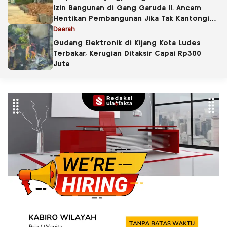
Izin Bangunan di Gang Garuda II, Ancam
Hentikan Pembangunan Jika Tak Kantongi
PBG
Daerah
Gudang Elektronik di Kijang Kota Ludes
Terbakar, Kerugian Ditaksir Capai Rp300
Juta