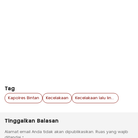
Tag
Kapolres Bintan
Kecelakaan
Kecelakaan lalu lintas
Tinggalkan Balasan
Alamat email Anda tidak akan dipublikasikan.
Ruas yang wajib
ditandai
*