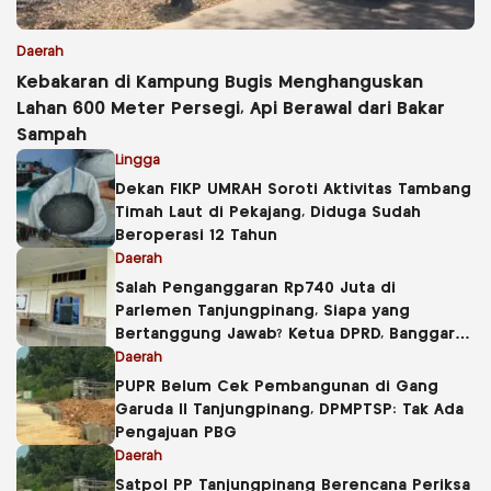
Daerah
Kebakaran di Kampung Bugis Menghanguskan
Lahan 600 Meter Persegi, Api Berawal dari Bakar
Sampah
Lingga
Dekan FIKP UMRAH Soroti Aktivitas Tambang
Timah Laut di Pekajang, Diduga Sudah
Beroperasi 12 Tahun
Daerah
Salah Penganggaran Rp740 Juta di
Parlemen Tanjungpinang, Siapa yang
Bertanggung Jawab? Ketua DPRD, Banggar
atau Sekretaris DPRD?
Daerah
PUPR Belum Cek Pembangunan di Gang
Garuda II Tanjungpinang, DPMPTSP: Tak Ada
Pengajuan PBG
Daerah
Satpol PP Tanjungpinang Berencana Periksa