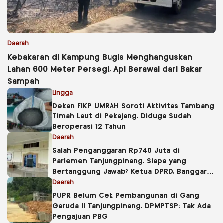
Daerah
Kebakaran di Kampung Bugis Menghanguskan
Lahan 600 Meter Persegi, Api Berawal dari Bakar
Sampah
Lingga
Dekan FIKP UMRAH Soroti Aktivitas Tambang
Timah Laut di Pekajang, Diduga Sudah
Beroperasi 12 Tahun
Daerah
Salah Penganggaran Rp740 Juta di
Parlemen Tanjungpinang, Siapa yang
Bertanggung Jawab? Ketua DPRD, Banggar
atau Sekretaris DPRD?
Daerah
PUPR Belum Cek Pembangunan di Gang
Garuda II Tanjungpinang, DPMPTSP: Tak Ada
Pengajuan PBG