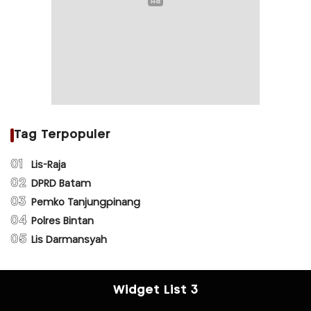
Tag Terpopuler
01
Lis-Raja
02
DPRD Batam
03
Pemko Tanjungpinang
04
Polres Bintan
05
Lis Darmansyah
Widget List 3