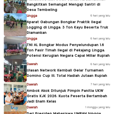
Bangkitkan Semangat Mengaji Santri di
Desa Tembeling
Lingga
6 hari yang lalu
Aparat Gabungan Bongkar Praktik Ilegal
Logging di Lingga, 3 Ton Kayu Beserta Truk
Diamankan
Lingga
6 hari yang lalu
TNI AL Bongkar Modus Penyelundupan 1,6
Ton Pasir Timah Ilegal di Pekajang Lingga,
Potensi Kerugian Negara Capai Miliar Rupiah
Daerah
6 hari yang lalu
Ulasan Network Kembali Gelar Turnamen
Domino Cup III, Total Hadiah Jutaan Rupiah
Daerah
7 hari yang lalu
Ambok Akok Ditunjuk Pimpin Panitia UKW
Gratis KJK 2026, Kuota Peserta Bertambah
Jadi Enam Kelas
Daerah
1 minggu yang lalu
Dari Presiden Mahasiswa UMRAH hingga