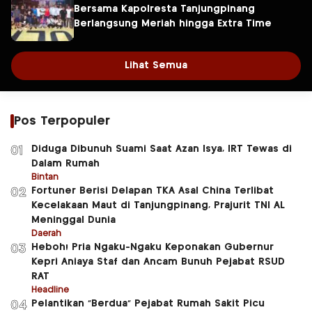
Bersama Kapolresta Tanjungpinang
Berlangsung Meriah hingga Extra Time
Lihat Semua
Pos Terpopuler
Diduga Dibunuh Suami Saat Azan Isya, IRT Tewas di
01
Dalam Rumah
Bintan
Fortuner Berisi Delapan TKA Asal China Terlibat
02
Kecelakaan Maut di Tanjungpinang, Prajurit TNI AL
Meninggal Dunia
Daerah
Heboh! Pria Ngaku-Ngaku Keponakan Gubernur
03
Kepri Aniaya Staf dan Ancam Bunuh Pejabat RSUD
RAT
Headline
Pelantikan “Berdua” Pejabat Rumah Sakit Picu
04