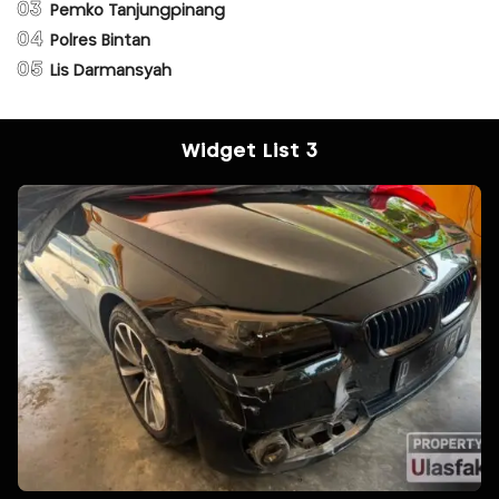
03
Pemko Tanjungpinang
04
Polres Bintan
05
Lis Darmansyah
Widget List 3