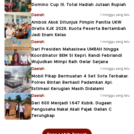
Domino Cup III, Total Hadiah Jutaan Rupiah
Daerah
1 minggu yang lalu
Ambok Akok Ditunjuk Pimpin Panitia UKW
Gratis KJK 2026, Kuota Peserta Bertambah
Jadi Enam Kelas
Daerah
1 minggu yang lalu
Dari Presiden Mahasiswa UMRAH hingga
Koordinator BEM SI Kepri, Randi Febriandi
Wujudkan Mimpi Raih Gelar Sarjana
Daerah
1 minggu yang lalu
Mobil Pikap Bermuatan 4 Set Sofa Terbakar,
Polres Bintan Berhasil Padamkan Api,
Estimasi Kerugian Masih Didalami
Daerah
1 minggu yang lalu
Dari 600 Menjadi 1.647 Kubik, Dugaan
Pengusaha Nakal Akali Pajak Galian C
Terungkap