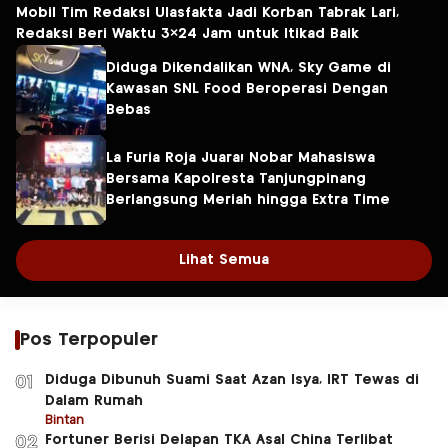
Mobil Tim Redaksi Ulasfakta Jadi Korban Tabrak Lari,
Redaksi Beri Waktu 3×24 Jam untuk Itikad Baik
Diduga Dikendalikan WNA, Sky Game di
Kawasan SNL Food Beroperasi Dengan
Bebas
La Furia Roja Juara! Nobar Mahasiswa
Bersama Kapolresta Tanjungpinang
Berlangsung Meriah hingga Extra Time
Lihat Semua
Pos Terpopuler
Diduga Dibunuh Suami Saat Azan Isya, IRT Tewas di
01
Dalam Rumah
Bintan
Fortuner Berisi Delapan TKA Asal China Terlibat
02