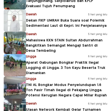
Tanjungpinang, Satpolairud dan KPLP
Evakuasi Tujuh Penumpang
Daerah
5 hari yang lalu
Dekan FIKP UMRAH Buka Suara soal Polemik
Sedimentasi Laut di Kepri, Ini Penjelasannya
Daerah
5 hari yang lalu
Mahasiswa KKN STAIN Sultan Abdurrahman
Bangkitkan Semangat Mengaji Santri di
Desa Tembeling
Lingga
6 hari yang lalu
Aparat Gabungan Bongkar Praktik Ilegal
Logging di Lingga, 3 Ton Kayu Beserta Truk
Diamankan
Lingga
6 hari yang lalu
TNI AL Bongkar Modus Penyelundupan 1,6
Ton Pasir Timah Ilegal di Pekajang Lingga,
Potensi Kerugian Negara Capai Miliar Rupiah
Daerah
6 hari yang lalu
Ulasan Network Kembali Gelar Turnamen