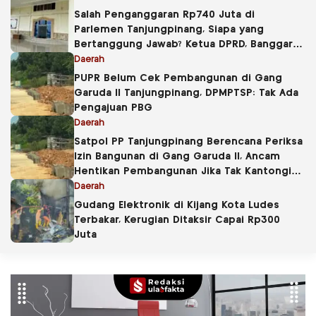
Salah Penganggaran Rp740 Juta di
Parlemen Tanjungpinang, Siapa yang
Bertanggung Jawab? Ketua DPRD, Banggar
atau Sekretaris DPRD?
Daerah
PUPR Belum Cek Pembangunan di Gang
Garuda II Tanjungpinang, DPMPTSP: Tak Ada
Pengajuan PBG
Daerah
Satpol PP Tanjungpinang Berencana Periksa
Izin Bangunan di Gang Garuda II, Ancam
Hentikan Pembangunan Jika Tak Kantongi
PBG
Daerah
Gudang Elektronik di Kijang Kota Ludes
Terbakar, Kerugian Ditaksir Capai Rp300
Juta