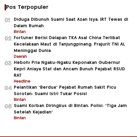
Pos Terpopuler
Diduga Dibunuh Suami Saat Azan Isya, IRT Tewas di
01
Dalam Rumah
Bintan
Fortuner Berisi Delapan TKA Asal China Terlibat
02
Kecelakaan Maut di Tanjungpinang, Prajurit TNI AL
Meninggal Dunia
Daerah
Heboh! Pria Ngaku-Ngaku Keponakan Gubernur
03
Kepri Aniaya Staf dan Ancam Bunuh Pejabat RSUD
RAT
Headline
Pelantikan “Berdua” Pejabat Rumah Sakit Picu
04
Sorotan: Suami Istri Tukar Posisi
Bintan
Suami Korban Diringkus di Bintan, Polisi: “Tiga Jam
05
Setelah Kejadian”
Bintan