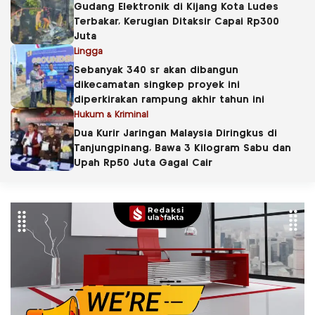
Gudang Elektronik di Kijang Kota Ludes
Terbakar, Kerugian Ditaksir Capai Rp300
Juta
Lingga
Sebanyak 340 sr akan dibangun
dikecamatan singkep proyek ini
diperkirakan rampung akhir tahun ini
Hukum & Kriminal
Dua Kurir Jaringan Malaysia Diringkus di
Tanjungpinang, Bawa 3 Kilogram Sabu dan
Upah Rp50 Juta Gagal Cair