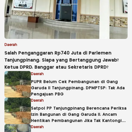
Daerah
Salah Penganggaran Rp740 Juta di Parlemen
Tanjungpinang, Siapa yang Bertanggung Jawab?
Ketua DPRD, Banggar atau Sekretaris DPRD?
Daerah
PUPR Belum Cek Pembangunan di Gang
Garuda II Tanjungpinang, DPMPTSP: Tak Ada
Pengajuan PBG
Daerah
Satpol PP Tanjungpinang Berencana Periksa
Izin Bangunan di Gang Garuda II, Ancam
Hentikan Pembangunan Jika Tak Kantongi
PBG
Daerah