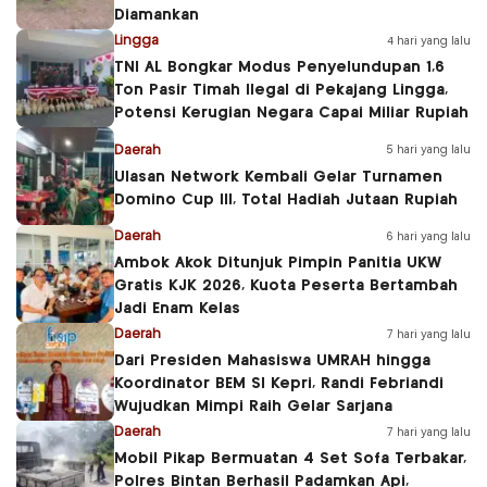
Diamankan
Lingga
4 hari yang lalu
TNI AL Bongkar Modus Penyelundupan 1,6
Ton Pasir Timah Ilegal di Pekajang Lingga,
Potensi Kerugian Negara Capai Miliar Rupiah
Daerah
5 hari yang lalu
Ulasan Network Kembali Gelar Turnamen
Domino Cup III, Total Hadiah Jutaan Rupiah
Daerah
6 hari yang lalu
Ambok Akok Ditunjuk Pimpin Panitia UKW
Gratis KJK 2026, Kuota Peserta Bertambah
Jadi Enam Kelas
Daerah
7 hari yang lalu
Dari Presiden Mahasiswa UMRAH hingga
Koordinator BEM SI Kepri, Randi Febriandi
Wujudkan Mimpi Raih Gelar Sarjana
Daerah
7 hari yang lalu
Mobil Pikap Bermuatan 4 Set Sofa Terbakar,
Polres Bintan Berhasil Padamkan Api,