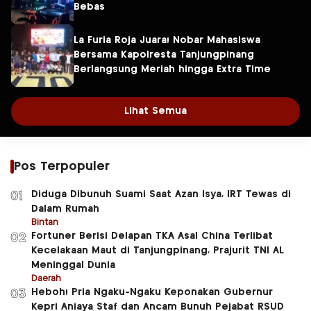
Bebas
La Furia Roja Juara! Nobar Mahasiswa
Bersama Kapolresta Tanjungpinang
Berlangsung Meriah hingga Extra Time
Lihat Semua
Pos Terpopuler
Diduga Dibunuh Suami Saat Azan Isya, IRT Tewas di
01
Dalam Rumah
Bintan
Fortuner Berisi Delapan TKA Asal China Terlibat
02
Kecelakaan Maut di Tanjungpinang, Prajurit TNI AL
Meninggal Dunia
Daerah
Heboh! Pria Ngaku-Ngaku Keponakan Gubernur
03
Kepri Aniaya Staf dan Ancam Bunuh Pejabat RSUD