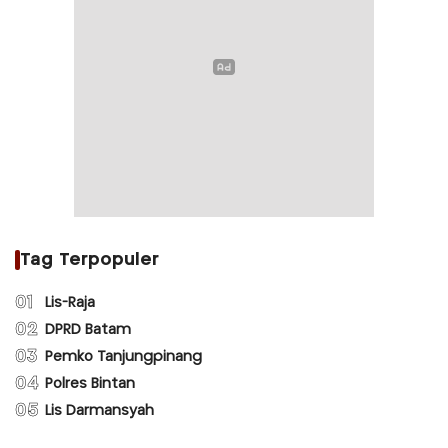
Tag Terpopuler
01
Lis-Raja
02
DPRD Batam
03
Pemko Tanjungpinang
04
Polres Bintan
05
Lis Darmansyah