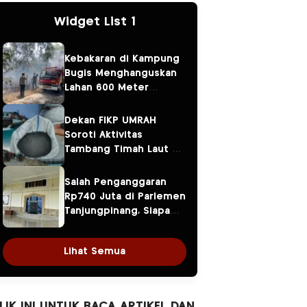
Widget List 1
Kebakaran di Kampung
Bugis Menghanguskan
Lahan 600 Meter
Persegi, Api Berawal
dari Bakar Sampah
Dekan FIKP UMRAH
Soroti Aktivitas
Tambang Timah Laut di
Pekajang, Diduga Sudah
Beroperasi 12 Tahun
Salah Penganggaran
Rp740 Juta di Parlemen
Tanjungpinang, Siapa
yang Bertanggung
Jawab? Ketua DPRD,
Lihat Semua
Banggar atau Sekretaris
DPRD?
LIK INI UNTUK BACA ARTIKEL DAN