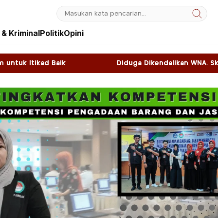
& Kriminal
Politik
Opini
Diduga Dikendalikan WNA, Sky Game di Kawasan SNL Foo