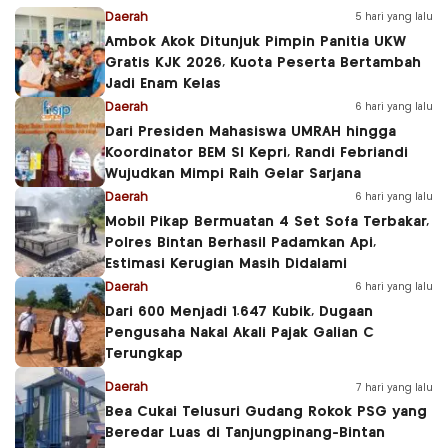
Daerah
5 hari yang lalu
Ambok Akok Ditunjuk Pimpin Panitia UKW
Gratis KJK 2026, Kuota Peserta Bertambah
Jadi Enam Kelas
Daerah
6 hari yang lalu
Dari Presiden Mahasiswa UMRAH hingga
Koordinator BEM SI Kepri, Randi Febriandi
Wujudkan Mimpi Raih Gelar Sarjana
Daerah
6 hari yang lalu
Mobil Pikap Bermuatan 4 Set Sofa Terbakar,
Polres Bintan Berhasil Padamkan Api,
Estimasi Kerugian Masih Didalami
Daerah
6 hari yang lalu
Dari 600 Menjadi 1.647 Kubik, Dugaan
Pengusaha Nakal Akali Pajak Galian C
Terungkap
Daerah
7 hari yang lalu
Bea Cukai Telusuri Gudang Rokok PSG yang
Beredar Luas di Tanjungpinang-Bintan