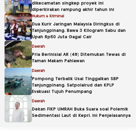
dikecamatan singkep proyek ini
diperkirakan rampung akhir tahun ini
Hukum & Kriminal
Dua Kurir Jaringan Malaysia Diringkus di
Tanjungpinang, Bawa 3 Kilogram Sabu dan
Upah Rp50 Juta Gagal Cair
Daerah
Pria Berinisial AR (48) Ditemukan Tewas di
Taman Makam Pahlawan
Daerah
Pompong Terbalik Usai Tinggalkan SBP
Tanjungpinang, Satpolairud dan KPLP
Evakuasi Tujuh Penumpang
Daerah
Dekan FIKP UMRAH Buka Suara soal Polemik
Sedimentasi Laut di Kepri, Ini Penjelasannya