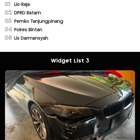
01
Lis-Raja
02
DPRD Batam
03
Pemko Tanjungpinang
04
Polres Bintan
05
Lis Darmansyah
Widget List 3