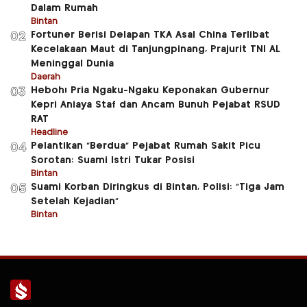
Dalam Rumah
Bintan
Fortuner Berisi Delapan TKA Asal China Terlibat
02
Kecelakaan Maut di Tanjungpinang, Prajurit TNI AL
Meninggal Dunia
Daerah
Heboh! Pria Ngaku-Ngaku Keponakan Gubernur
03
Kepri Aniaya Staf dan Ancam Bunuh Pejabat RSUD
RAT
Headline
Pelantikan “Berdua” Pejabat Rumah Sakit Picu
04
Sorotan: Suami Istri Tukar Posisi
Bintan
Suami Korban Diringkus di Bintan, Polisi: “Tiga Jam
05
Setelah Kejadian”
Bintan