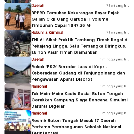
Daerah
7 hari yang lalu
BPPRD Temukan Kekurangan Bayar Pajak
Galian C di Gang Garuda II, Volume
Timbunan Capai 1.647,36 M³
Hukum & Kriminal
7 hari yang lalu
TNI AL Sikat Praktik Tambang Timah Ilegal di
Pekajang Lingga, Satu Tersangka Diringkus,
1,5 Ton Pasir Timah Diamankan
Daerah
1 minggu yang lalu
Rokok ‘PSG’ Beredar Luas di Kepri,
Keberadaan Gudang di Tanjungpinang dan
Pengawasan Aparat Disorot
Nasional
1 minggu yang lalu
Tak Main-Main! Kadis Sosial Buton Tengah
Gerakkan Kampung Siaga Bencana, Simulasi
Darurat Digelar
Nasional
1 minggu yang lalu
Resmi! Buton Tengah Masuk 17 Daerah
Pertama Pembangunan Sekolah Nasional
Terintegrasi