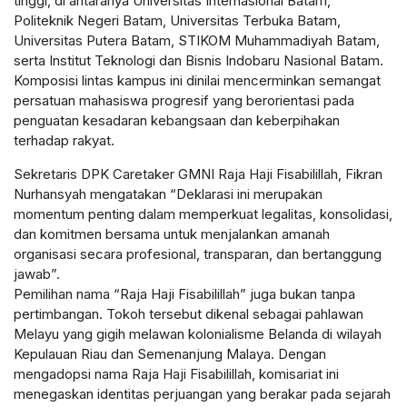
tinggi, di antaranya Universitas Internasional Batam,
Politeknik Negeri Batam, Universitas Terbuka Batam,
Universitas Putera Batam, STIKOM Muhammadiyah Batam,
serta Institut Teknologi dan Bisnis Indobaru Nasional Batam.
Komposisi lintas kampus ini dinilai mencerminkan semangat
persatuan mahasiswa progresif yang berorientasi pada
penguatan kesadaran kebangsaan dan keberpihakan
terhadap rakyat.
Sekretaris DPK Caretaker GMNI Raja Haji Fisabilillah, Fikran
Nurhansyah mengatakan “Deklarasi ini merupakan
momentum penting dalam memperkuat legalitas, konsolidasi,
dan komitmen bersama untuk menjalankan amanah
organisasi secara profesional, transparan, dan bertanggung
jawab”.
Pemilihan nama “Raja Haji Fisabilillah” juga bukan tanpa
pertimbangan. Tokoh tersebut dikenal sebagai pahlawan
Melayu yang gigih melawan kolonialisme Belanda di wilayah
Kepulauan Riau dan Semenanjung Malaya. Dengan
mengadopsi nama Raja Haji Fisabilillah, komisariat ini
menegaskan identitas perjuangan yang berakar pada sejarah