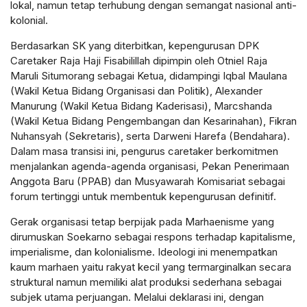
lokal, namun tetap terhubung dengan semangat nasional anti-
kolonial.
Berdasarkan SK yang diterbitkan, kepengurusan DPK
Caretaker Raja Haji Fisabilillah dipimpin oleh Otniel Raja
Maruli Situmorang sebagai Ketua, didampingi Iqbal Maulana
(Wakil Ketua Bidang Organisasi dan Politik), Alexander
Manurung (Wakil Ketua Bidang Kaderisasi), Marcshanda
(Wakil Ketua Bidang Pengembangan dan Kesarinahan), Fikran
Nuhansyah (Sekretaris), serta Darweni Harefa (Bendahara).
Dalam masa transisi ini, pengurus caretaker berkomitmen
menjalankan agenda-agenda organisasi, Pekan Penerimaan
Anggota Baru (PPAB) dan Musyawarah Komisariat sebagai
forum tertinggi untuk membentuk kepengurusan definitif.
Gerak organisasi tetap berpijak pada Marhaenisme yang
dirumuskan Soekarno sebagai respons terhadap kapitalisme,
imperialisme, dan kolonialisme. Ideologi ini menempatkan
kaum marhaen yaitu rakyat kecil yang termarginalkan secara
struktural namun memiliki alat produksi sederhana sebagai
subjek utama perjuangan. Melalui deklarasi ini, dengan