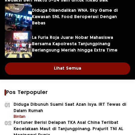
Redaksi Beri Waktu 3×24 Jam untuk Itikad Baik
Diduga Dikendalikan WNA, Sky Game di
Kawasan SNL Food Beroperasi Dengan
Bebas
La Furia Roja Juara! Nobar Mahasiswa
Bersama Kapolresta Tanjungpinang
Berlangsung Meriah hingga Extra Time
Lihat Semua
Pos Terpopuler
Diduga Dibunuh Suami Saat Azan Isya, IRT Tewas di
01
Dalam Rumah
Bintan
Fortuner Berisi Delapan TKA Asal China Terlibat
02
Kecelakaan Maut di Tanjungpinang, Prajurit TNI AL