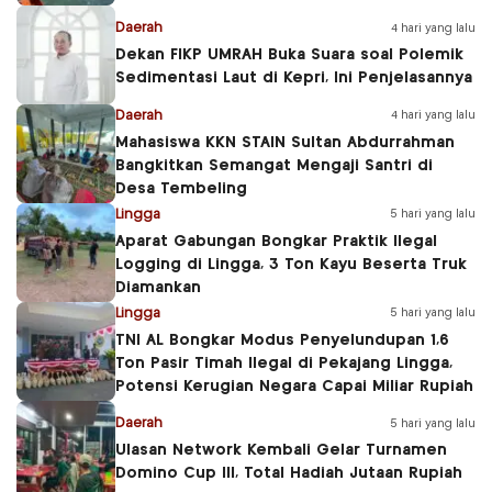
Daerah
4 hari yang lalu
Dekan FIKP UMRAH Buka Suara soal Polemik
Sedimentasi Laut di Kepri, Ini Penjelasannya
Daerah
4 hari yang lalu
Mahasiswa KKN STAIN Sultan Abdurrahman
Bangkitkan Semangat Mengaji Santri di
Desa Tembeling
Lingga
5 hari yang lalu
Aparat Gabungan Bongkar Praktik Ilegal
Logging di Lingga, 3 Ton Kayu Beserta Truk
Diamankan
Lingga
5 hari yang lalu
TNI AL Bongkar Modus Penyelundupan 1,6
Ton Pasir Timah Ilegal di Pekajang Lingga,
Potensi Kerugian Negara Capai Miliar Rupiah
Daerah
5 hari yang lalu
Ulasan Network Kembali Gelar Turnamen
Domino Cup III, Total Hadiah Jutaan Rupiah