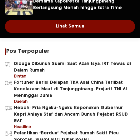
Bersama Kapolresta Tanjungpinang
Berlangsung Meriah hingga Extra Time
Lihat Semua
Pos Terpopuler
Diduga Dibunuh Suami Saat Azan Isya, IRT Tewas di
01
Dalam Rumah
Bintan
Fortuner Berisi Delapan TKA Asal China Terlibat
02
Kecelakaan Maut di Tanjungpinang, Prajurit TNI AL
Meninggal Dunia
Daerah
Heboh! Pria Ngaku-Ngaku Keponakan Gubernur
03
Kepri Aniaya Staf dan Ancam Bunuh Pejabat RSUD
RAT
Headline
Pelantikan “Berdua” Pejabat Rumah Sakit Picu
04
Sorotan: Suami Istri Tukar Posisi