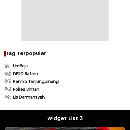
Tag Terpopuler
01
Lis-Raja
02
DPRD Batam
03
Pemko Tanjungpinang
04
Polres Bintan
05
Lis Darmansyah
Widget List 3