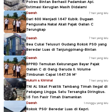
Polres Bintan Berhasil Padamkan Api,
Estimasi Kerugian Masih Didalami
Daerah
7 hari yang lalu
Dari 600 Menjadi 1.647 Kubik, Dugaan
Pengusaha Nakal Akali Pajak Galian C
Terungkap
Daerah
7 hari yang lalu
Bea Cukai Telusuri Gudang Rokok PSG yang
Beredar Luas di Tanjungpinang-Bintan
Daerah
7 hari yang lalu
BPPRD Temukan Kekurangan Bayar Pajak
Galian C di Gang Garuda II, Volume
Timbunan Capai 1.647,36 M³
Hukum & Kriminal
7 hari yang lalu
TNI AL Sikat Praktik Tambang Timah Ilegal di
Pekajang Lingga, Satu Tersangka Diringkus,
1,5 Ton Pasir Timah Diamankan
Daerah
1 minggu yang lalu
Rokok ‘PSG’ Beredar Luas di Kepri,