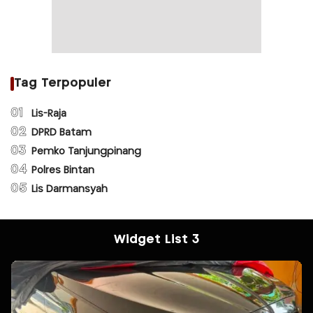
Tag Terpopuler
01
Lis-Raja
02
DPRD Batam
03
Pemko Tanjungpinang
04
Polres Bintan
05
Lis Darmansyah
Widget List 3