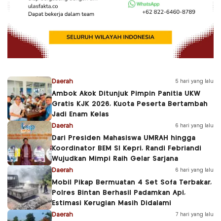
Daerah
5 hari yang lalu
Ambok Akok Ditunjuk Pimpin Panitia UKW
Gratis KJK 2026, Kuota Peserta Bertambah
Jadi Enam Kelas
Daerah
6 hari yang lalu
Dari Presiden Mahasiswa UMRAH hingga
Koordinator BEM SI Kepri, Randi Febriandi
Wujudkan Mimpi Raih Gelar Sarjana
Daerah
6 hari yang lalu
Mobil Pikap Bermuatan 4 Set Sofa Terbakar,
Polres Bintan Berhasil Padamkan Api,
Estimasi Kerugian Masih Didalami
Daerah
7 hari yang lalu