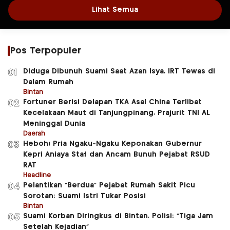
Lihat Semua
Pos Terpopuler
Diduga Dibunuh Suami Saat Azan Isya, IRT Tewas di
01
Dalam Rumah
Bintan
Fortuner Berisi Delapan TKA Asal China Terlibat
02
Kecelakaan Maut di Tanjungpinang, Prajurit TNI AL
Meninggal Dunia
Daerah
Heboh! Pria Ngaku-Ngaku Keponakan Gubernur
03
Kepri Aniaya Staf dan Ancam Bunuh Pejabat RSUD
RAT
Headline
Pelantikan “Berdua” Pejabat Rumah Sakit Picu
04
Sorotan: Suami Istri Tukar Posisi
Bintan
Suami Korban Diringkus di Bintan, Polisi: “Tiga Jam
05
Setelah Kejadian”