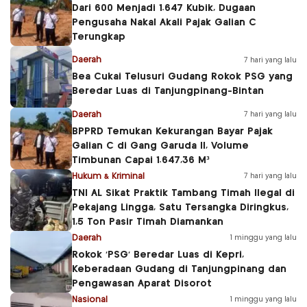
Dari 600 Menjadi 1.647 Kubik, Dugaan
Pengusaha Nakal Akali Pajak Galian C
Terungkap
Daerah
7 hari yang lalu
Bea Cukai Telusuri Gudang Rokok PSG yang
Beredar Luas di Tanjungpinang-Bintan
Daerah
7 hari yang lalu
BPPRD Temukan Kekurangan Bayar Pajak
Galian C di Gang Garuda II, Volume
Timbunan Capai 1.647,36 M³
Hukum & Kriminal
7 hari yang lalu
TNI AL Sikat Praktik Tambang Timah Ilegal di
Pekajang Lingga, Satu Tersangka Diringkus,
1,5 Ton Pasir Timah Diamankan
Daerah
1 minggu yang lalu
Rokok ‘PSG’ Beredar Luas di Kepri,
Keberadaan Gudang di Tanjungpinang dan
Pengawasan Aparat Disorot
Nasional
1 minggu yang lalu