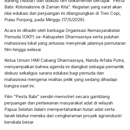
Bareng (Nobar) dan diskusi film dokumenter bertajuk “Pesta
Babi: Kolonialisme di Zaman Kita”. Kegiatan yang sarat akan
nilai edukasi dan perjuangan ini dilangsungkan di Tren Copi,
Pulau Punjung, pada Minggu (17/5/2026).
Acara ini dihadiri oleh berbagai Organisasi Kemasyarakatan
Pemuda (OKP) se-Kabupaten Dharmasraya serta puluhan
mahasiswa lokal yang antusias menyimak jalannya pemutaran
film hingga selesai
Ketua Umum HMI Cabang Dharmasraya, Nanda Arfalia Putra,
menyampaikan bahwa agenda ini diangkat sebagai pemantik
diskusi sekaligus sarana edukasi bagi pemuda dan
mahasiswa mengenai realitas pelik yang sedang dihadapi
bangsa saat ini.
Film “Pesta Babi” sendiri memotret secara gamblang
perjuangan dan perlawanan masyarakat adat di wilayah
Papua Selatan dalam mempertahankan hutan adat serta
tanah leluhur mereka dari cengkeraman proyek agroindustri
berskala besar