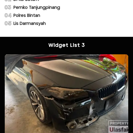
03
Pemko Tanjungpinang
04
Polres Bintan
05
Lis Darmansyah
Widget List 3