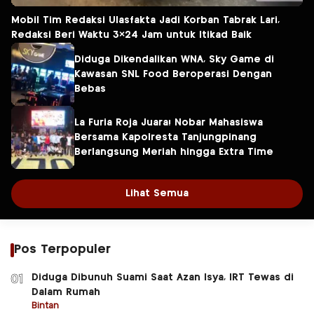
Mobil Tim Redaksi Ulasfakta Jadi Korban Tabrak Lari,
Redaksi Beri Waktu 3×24 Jam untuk Itikad Baik
Diduga Dikendalikan WNA, Sky Game di
Kawasan SNL Food Beroperasi Dengan
Bebas
La Furia Roja Juara! Nobar Mahasiswa
Bersama Kapolresta Tanjungpinang
Berlangsung Meriah hingga Extra Time
Lihat Semua
Pos Terpopuler
Diduga Dibunuh Suami Saat Azan Isya, IRT Tewas di
01
Dalam Rumah
Bintan