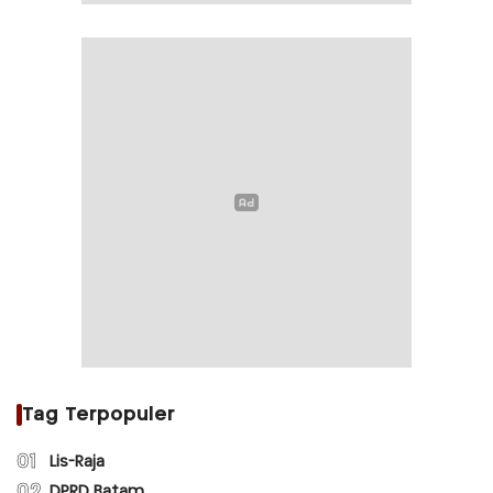
Tag Terpopuler
01
Lis-Raja
02
DPRD Batam