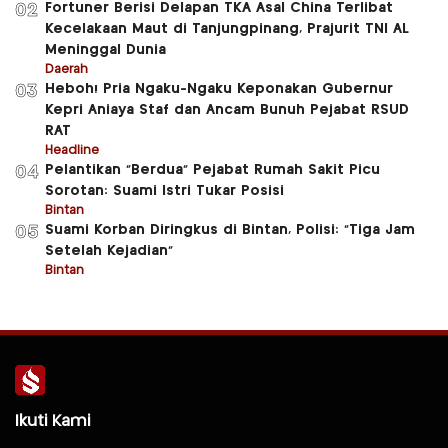
Fortuner Berisi Delapan TKA Asal China Terlibat
02
Kecelakaan Maut di Tanjungpinang, Prajurit TNI AL
Meninggal Dunia
Daerah
Heboh! Pria Ngaku-Ngaku Keponakan Gubernur
03
Kepri Aniaya Staf dan Ancam Bunuh Pejabat RSUD
RAT
Headline
Pelantikan “Berdua” Pejabat Rumah Sakit Picu
04
Sorotan: Suami Istri Tukar Posisi
Bintan
Suami Korban Diringkus di Bintan, Polisi: “Tiga Jam
05
Setelah Kejadian”
Bintan
Ikuti Kami