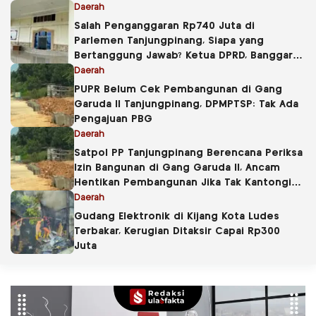
Daerah
Salah Penganggaran Rp740 Juta di
Parlemen Tanjungpinang, Siapa yang
Bertanggung Jawab? Ketua DPRD, Banggar
atau Sekretaris DPRD?
Daerah
PUPR Belum Cek Pembangunan di Gang
Garuda II Tanjungpinang, DPMPTSP: Tak Ada
Pengajuan PBG
Daerah
Satpol PP Tanjungpinang Berencana Periksa
Izin Bangunan di Gang Garuda II, Ancam
Hentikan Pembangunan Jika Tak Kantongi
PBG
Daerah
Gudang Elektronik di Kijang Kota Ludes
Terbakar, Kerugian Ditaksir Capai Rp300
Juta