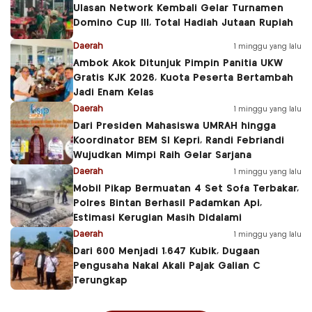
Ulasan Network Kembali Gelar Turnamen
Domino Cup III, Total Hadiah Jutaan Rupiah
Daerah
1 minggu yang lalu
Ambok Akok Ditunjuk Pimpin Panitia UKW
Gratis KJK 2026, Kuota Peserta Bertambah
Jadi Enam Kelas
Daerah
1 minggu yang lalu
Dari Presiden Mahasiswa UMRAH hingga
Koordinator BEM SI Kepri, Randi Febriandi
Wujudkan Mimpi Raih Gelar Sarjana
Daerah
1 minggu yang lalu
Mobil Pikap Bermuatan 4 Set Sofa Terbakar,
Polres Bintan Berhasil Padamkan Api,
Estimasi Kerugian Masih Didalami
Daerah
1 minggu yang lalu
Dari 600 Menjadi 1.647 Kubik, Dugaan
Pengusaha Nakal Akali Pajak Galian C
Terungkap