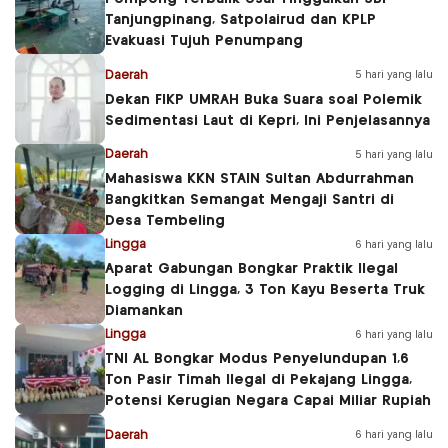
Tanjungpinang, Satpolairud dan KPLP
Evakuasi Tujuh Penumpang
Daerah
5 hari yang lalu
Dekan FIKP UMRAH Buka Suara soal Polemik
Sedimentasi Laut di Kepri, Ini Penjelasannya
Daerah
5 hari yang lalu
Mahasiswa KKN STAIN Sultan Abdurrahman
Bangkitkan Semangat Mengaji Santri di
Desa Tembeling
Lingga
6 hari yang lalu
Aparat Gabungan Bongkar Praktik Ilegal
Logging di Lingga, 3 Ton Kayu Beserta Truk
Diamankan
Lingga
6 hari yang lalu
TNI AL Bongkar Modus Penyelundupan 1,6
Ton Pasir Timah Ilegal di Pekajang Lingga,
Potensi Kerugian Negara Capai Miliar Rupiah
Daerah
6 hari yang lalu