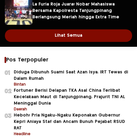
La Furia Roja Juara! Nobar Mahasiswa
Bersama Kapolresta Tanjungpinang
Berlangsung Meriah hingga Extra Time
Lihat Semua
Pos Terpopuler
Diduga Dibunuh Suami Saat Azan Isya, IRT Tewas di
01
Dalam Rumah
Bintan
Fortuner Berisi Delapan TKA Asal China Terlibat
02
Kecelakaan Maut di Tanjungpinang, Prajurit TNI AL
Meninggal Dunia
Daerah
Heboh! Pria Ngaku-Ngaku Keponakan Gubernur
03
Kepri Aniaya Staf dan Ancam Bunuh Pejabat RSUD
RAT
Headline