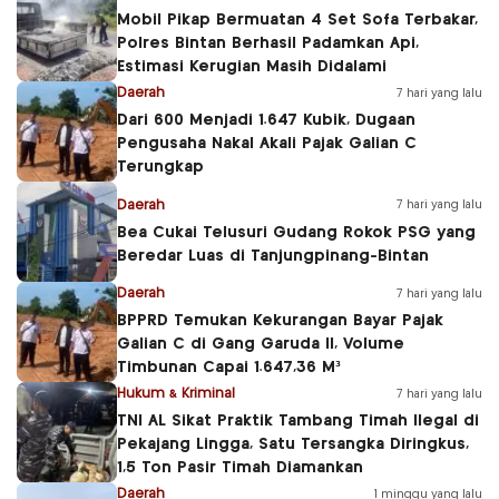
Mobil Pikap Bermuatan 4 Set Sofa Terbakar,
Polres Bintan Berhasil Padamkan Api,
Estimasi Kerugian Masih Didalami
Daerah
7 hari yang lalu
Dari 600 Menjadi 1.647 Kubik, Dugaan
Pengusaha Nakal Akali Pajak Galian C
Terungkap
Daerah
7 hari yang lalu
Bea Cukai Telusuri Gudang Rokok PSG yang
Beredar Luas di Tanjungpinang-Bintan
Daerah
7 hari yang lalu
BPPRD Temukan Kekurangan Bayar Pajak
Galian C di Gang Garuda II, Volume
Timbunan Capai 1.647,36 M³
Hukum & Kriminal
7 hari yang lalu
TNI AL Sikat Praktik Tambang Timah Ilegal di
Pekajang Lingga, Satu Tersangka Diringkus,
1,5 Ton Pasir Timah Diamankan
Daerah
1 minggu yang lalu