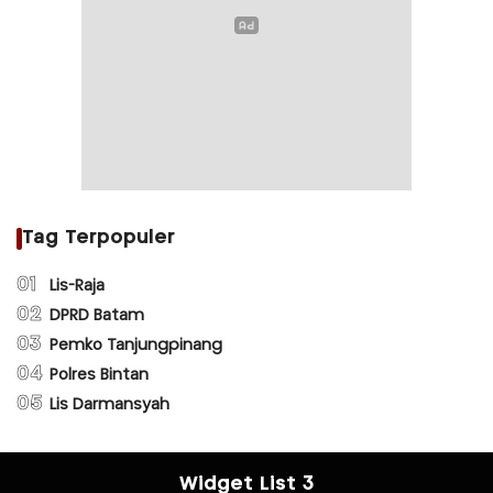
Tag Terpopuler
01
Lis-Raja
02
DPRD Batam
03
Pemko Tanjungpinang
04
Polres Bintan
05
Lis Darmansyah
Widget List 3