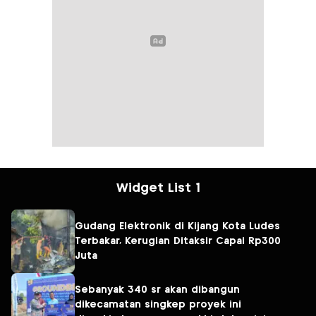
Widget List 1
Gudang Elektronik di Kijang Kota Ludes
Terbakar, Kerugian Ditaksir Capai Rp300
Juta
Sebanyak 340 sr akan dibangun
dikecamatan singkep proyek ini