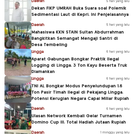
Daerah
5 hari yang lalu
Dekan FIKP UMRAH Buka Suara soal Polemik
Sedimentasi Laut di Kepri, Ini Penjelasannya
Daerah
5 hari yang lalu
Mahasiswa KKN STAIN Sultan Abdurrahman
Bangkitkan Semangat Mengaji Santri di
Desa Tembeling
Lingga
6 hari yang lalu
Aparat Gabungan Bongkar Praktik Ilegal
Logging di Lingga, 3 Ton Kayu Beserta Truk
Diamankan
Lingga
6 hari yang lalu
TNI AL Bongkar Modus Penyelundupan 1,6
Ton Pasir Timah Ilegal di Pekajang Lingga,
Potensi Kerugian Negara Capai Miliar Rupiah
Daerah
6 hari yang lalu
Ulasan Network Kembali Gelar Turnamen
Domino Cup III, Total Hadiah Jutaan Rupiah
Daerah
1 minggu yang lalu