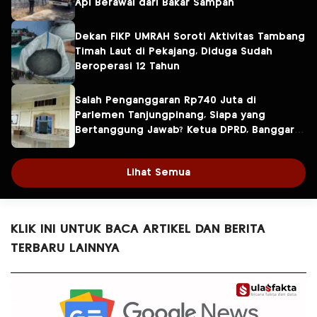
Api Berawal dari Bakar Sampah
Dekan FIKP UMRAH Soroti Aktivitas Tambang
Timah Laut di Pekajang, Diduga Sudah
Beroperasi 12 Tahun
Salah Penganggaran Rp740 Juta di
Parlemen Tanjungpinang, Siapa yang
Bertanggung Jawab? Ketua DPRD, Banggar
atau Sekretaris DPRD?
Lihat Semua
KLIK INI UNTUK BACA ARTIKEL DAN BERITA
TERBARU LAINNYA