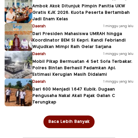
Ambok Akok Ditunjuk Pimpin Panitia UKW
Gratis KJK 2026, Kuota Peserta Bertambah
Jadi Enam Kelas
Daerah
1 minggu yang lalu
Dari Presiden Mahasiswa UMRAH hingga
Koordinator BEM SI Kepri, Randi Febriandi
Wujudkan Mimpi Raih Gelar Sarjana
Daerah
1 minggu yang lalu
Mobil Pikap Bermuatan 4 Set Sofa Terbakar,
Polres Bintan Berhasil Padamkan Api,
Estimasi Kerugian Masih Didalami
Daerah
1 minggu yang lalu
Dari 600 Menjadi 1.647 Kubik, Dugaan
Pengusaha Nakal Akali Pajak Galian C
Terungkap
Baca Lebih Banyak