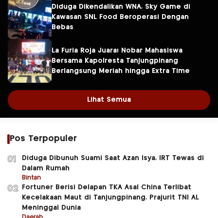
Diduga Dikendalikan WNA, Sky Game di
Kawasan SNL Food Beroperasi Dengan
Bebas
La Furia Roja Juara! Nobar Mahasiswa
Bersama Kapolresta Tanjungpinang
Berlangsung Meriah hingga Extra Time
Lihat Semua
Pos Terpopuler
Diduga Dibunuh Suami Saat Azan Isya, IRT Tewas di
01
Dalam Rumah
Bintan
Fortuner Berisi Delapan TKA Asal China Terlibat
02
Kecelakaan Maut di Tanjungpinang, Prajurit TNI AL
Meninggal Dunia
Daerah