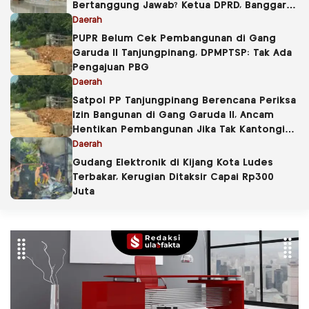
Bertanggung Jawab? Ketua DPRD, Banggar
atau Sekretaris DPRD?
Daerah
PUPR Belum Cek Pembangunan di Gang
Garuda II Tanjungpinang, DPMPTSP: Tak Ada
Pengajuan PBG
Daerah
Satpol PP Tanjungpinang Berencana Periksa
Izin Bangunan di Gang Garuda II, Ancam
Hentikan Pembangunan Jika Tak Kantongi
PBG
Daerah
Gudang Elektronik di Kijang Kota Ludes
Terbakar, Kerugian Ditaksir Capai Rp300
Juta