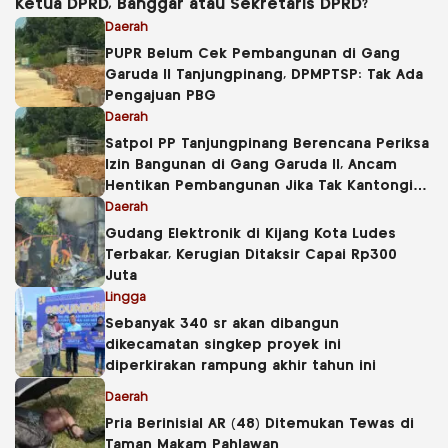
Ketua DPRD, Banggar atau Sekretaris DPRD?
Daerah
PUPR Belum Cek Pembangunan di Gang
Garuda II Tanjungpinang, DPMPTSP: Tak Ada
Pengajuan PBG
Daerah
Satpol PP Tanjungpinang Berencana Periksa
Izin Bangunan di Gang Garuda II, Ancam
Hentikan Pembangunan Jika Tak Kantongi
PBG
Daerah
Gudang Elektronik di Kijang Kota Ludes
Terbakar, Kerugian Ditaksir Capai Rp300
Juta
Lingga
Sebanyak 340 sr akan dibangun
dikecamatan singkep proyek ini
diperkirakan rampung akhir tahun ini
Daerah
Pria Berinisial AR (48) Ditemukan Tewas di
Taman Makam Pahlawan