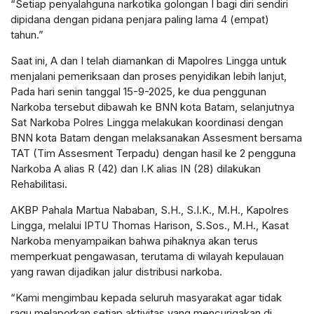
“Setiap penyalahguna narkotika golongan I bagi diri sendiri
dipidana dengan pidana penjara paling lama 4 (empat)
tahun.”
Saat ini, A dan I telah diamankan di Mapolres Lingga untuk
menjalani pemeriksaan dan proses penyidikan lebih lanjut,
Pada hari senin tanggal 15-9-2025, ke dua penggunan
Narkoba tersebut dibawah ke BNN kota Batam, selanjutnya
Sat Narkoba Polres Lingga melakukan koordinasi dengan
BNN kota Batam dengan melaksanakan Assesment bersama
TAT (Tim Assesment Terpadu) dengan hasil ke 2 pengguna
Narkoba A alias R (42) dan I.K alias IN (28) dilakukan
Rehabilitasi.
AKBP Pahala Martua Nababan, S.H., S.I.K., M.H., Kapolres
Lingga, melalui IPTU Thomas Harison, S.Sos., M.H., Kasat
Narkoba menyampaikan bahwa pihaknya akan terus
memperkuat pengawasan, terutama di wilayah kepulauan
yang rawan dijadikan jalur distribusi narkoba.
“Kami mengimbau kepada seluruh masyarakat agar tidak
ragu melaporkan setiap aktivitas yang mencurigakan di