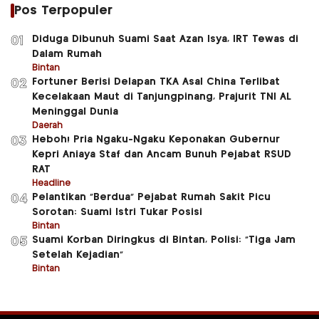
Pos Terpopuler
Diduga Dibunuh Suami Saat Azan Isya, IRT Tewas di
01
Dalam Rumah
Bintan
Fortuner Berisi Delapan TKA Asal China Terlibat
02
Kecelakaan Maut di Tanjungpinang, Prajurit TNI AL
Meninggal Dunia
Daerah
Heboh! Pria Ngaku-Ngaku Keponakan Gubernur
03
Kepri Aniaya Staf dan Ancam Bunuh Pejabat RSUD
RAT
Headline
Pelantikan “Berdua” Pejabat Rumah Sakit Picu
04
Sorotan: Suami Istri Tukar Posisi
Bintan
Suami Korban Diringkus di Bintan, Polisi: “Tiga Jam
05
Setelah Kejadian”
Bintan