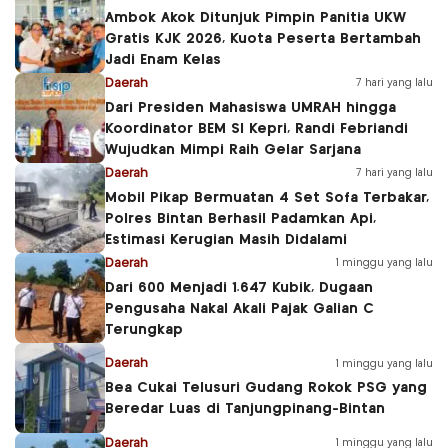
Ambok Akok Ditunjuk Pimpin Panitia UKW
Gratis KJK 2026, Kuota Peserta Bertambah
Jadi Enam Kelas
Daerah
7 hari yang lalu
Dari Presiden Mahasiswa UMRAH hingga
Koordinator BEM SI Kepri, Randi Febriandi
Wujudkan Mimpi Raih Gelar Sarjana
Daerah
7 hari yang lalu
Mobil Pikap Bermuatan 4 Set Sofa Terbakar,
Polres Bintan Berhasil Padamkan Api,
Estimasi Kerugian Masih Didalami
Daerah
1 minggu yang lalu
Dari 600 Menjadi 1.647 Kubik, Dugaan
Pengusaha Nakal Akali Pajak Galian C
Terungkap
Daerah
1 minggu yang lalu
Bea Cukai Telusuri Gudang Rokok PSG yang
Beredar Luas di Tanjungpinang-Bintan
Daerah
1 minggu yang lalu