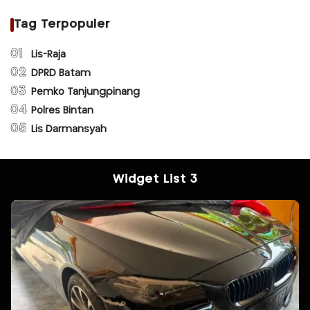
Tag Terpopuler
01
Lis-Raja
02
DPRD Batam
03
Pemko Tanjungpinang
04
Polres Bintan
05
Lis Darmansyah
Widget List 3