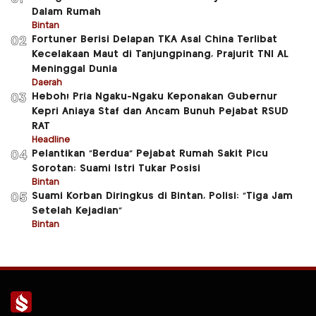
Dalam Rumah
Bintan
Fortuner Berisi Delapan TKA Asal China Terlibat
02
Kecelakaan Maut di Tanjungpinang, Prajurit TNI AL
Meninggal Dunia
Daerah
Heboh! Pria Ngaku-Ngaku Keponakan Gubernur
03
Kepri Aniaya Staf dan Ancam Bunuh Pejabat RSUD
RAT
Headline
Pelantikan “Berdua” Pejabat Rumah Sakit Picu
04
Sorotan: Suami Istri Tukar Posisi
Bintan
Suami Korban Diringkus di Bintan, Polisi: “Tiga Jam
05
Setelah Kejadian”
Bintan