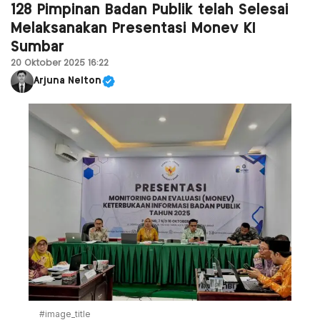
128 Pimpinan Badan Publik telah Selesai
Melaksanakan Presentasi Monev KI
Sumbar
20 Oktober 2025 16:22
Arjuna Nelton
#image_title