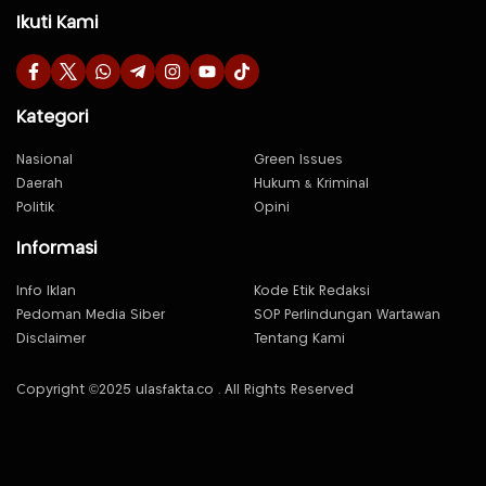
Ikuti Kami
Kategori
Nasional
Green Issues
Daerah
Hukum & Kriminal
Politik
Opini
Informasi
Info Iklan
Kode Etik Redaksi
Pedoman Media Siber
SOP Perlindungan Wartawan
Disclaimer
Tentang Kami
Copyright ©2025 ulasfakta.co . All Rights Reserved