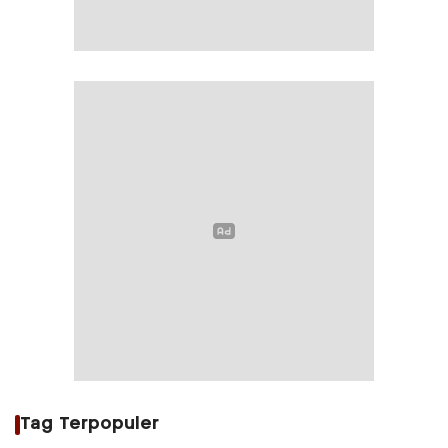
Tag Terpopuler