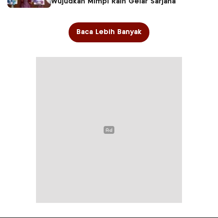
Wujudkan Mimpi Raih Gelar Sarjana
Baca Lebih Banyak