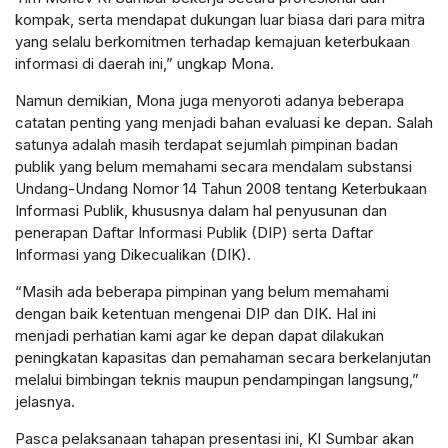
kompak, serta mendapat dukungan luar biasa dari para mitra
yang selalu berkomitmen terhadap kemajuan keterbukaan
informasi di daerah ini,” ungkap Mona.
Namun demikian, Mona juga menyoroti adanya beberapa
catatan penting yang menjadi bahan evaluasi ke depan. Salah
satunya adalah masih terdapat sejumlah pimpinan badan
publik yang belum memahami secara mendalam substansi
Undang-Undang Nomor 14 Tahun 2008 tentang Keterbukaan
Informasi Publik, khususnya dalam hal penyusunan dan
penerapan Daftar Informasi Publik (DIP) serta Daftar
Informasi yang Dikecualikan (DIK).
“Masih ada beberapa pimpinan yang belum memahami
dengan baik ketentuan mengenai DIP dan DIK. Hal ini
menjadi perhatian kami agar ke depan dapat dilakukan
peningkatan kapasitas dan pemahaman secara berkelanjutan
melalui bimbingan teknis maupun pendampingan langsung,”
jelasnya.
Pasca pelaksanaan tahapan presentasi ini, KI Sumbar akan