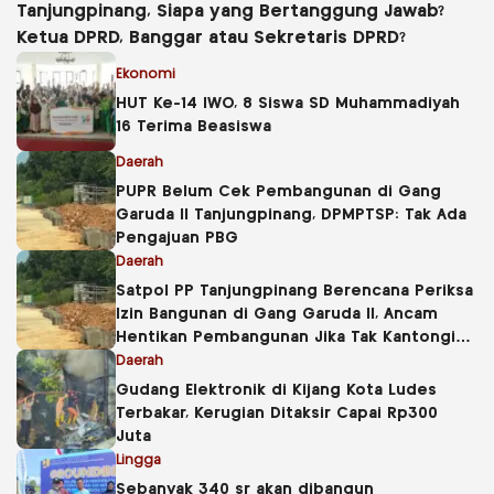
Tanjungpinang, Siapa yang Bertanggung Jawab?
Ketua DPRD, Banggar atau Sekretaris DPRD?
Ekonomi
HUT Ke-14 IWO, 8 Siswa SD Muhammadiyah
16 Terima Beasiswa
Daerah
PUPR Belum Cek Pembangunan di Gang
Garuda II Tanjungpinang, DPMPTSP: Tak Ada
Pengajuan PBG
Daerah
Satpol PP Tanjungpinang Berencana Periksa
Izin Bangunan di Gang Garuda II, Ancam
Hentikan Pembangunan Jika Tak Kantongi
PBG
Daerah
Gudang Elektronik di Kijang Kota Ludes
Terbakar, Kerugian Ditaksir Capai Rp300
Juta
Lingga
Sebanyak 340 sr akan dibangun