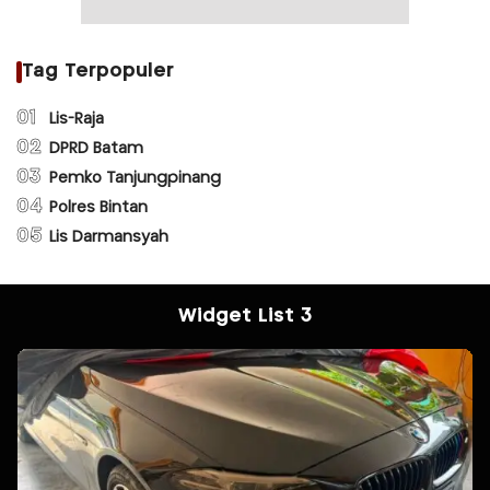
Tag Terpopuler
01
Lis-Raja
02
DPRD Batam
03
Pemko Tanjungpinang
04
Polres Bintan
05
Lis Darmansyah
Widget List 3