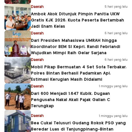
Daerah
5 hari yang lalu
Ambok Akok Ditunjuk Pimpin Panitia UKW
Gratis KJK 2026, Kuota Peserta Bertambah
Jadi Enam Kelas
Daerah
6 hari yang lalu
Dari Presiden Mahasiswa UMRAH hingga
Koordinator BEM SI Kepri, Randi Febriandi
Wujudkan Mimpi Raih Gelar Sarjana
Daerah
6 hari yang lalu
Mobil Pikap Bermuatan 4 Set Sofa Terbakar,
Polres Bintan Berhasil Padamkan Api,
Estimasi Kerugian Masih Didalami
Daerah
1 minggu yang lalu
Dari 600 Menjadi 1.647 Kubik, Dugaan
Pengusaha Nakal Akali Pajak Galian C
Terungkap
Daerah
1 minggu yang lalu
Bea Cukai Telusuri Gudang Rokok PSG yang
Beredar Luas di Tanjungpinang-Bintan