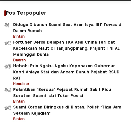
Pos Terpopuler
Diduga Dibunuh Suami Saat Azan Isya, IRT Tewas di
01
Dalam Rumah
Bintan
Fortuner Berisi Delapan TKA Asal China Terlibat
02
Kecelakaan Maut di Tanjungpinang, Prajurit TNI AL
Meninggal Dunia
Daerah
Heboh! Pria Ngaku-Ngaku Keponakan Gubernur
03
Kepri Aniaya Staf dan Ancam Bunuh Pejabat RSUD
RAT
Headline
Pelantikan “Berdua” Pejabat Rumah Sakit Picu
04
Sorotan: Suami Istri Tukar Posisi
Bintan
Suami Korban Diringkus di Bintan, Polisi: “Tiga Jam
05
Setelah Kejadian”
Bintan