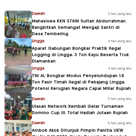
Daerah
3 hari yang lalu
Mahasiswa KKN STAIN Sultan Abdurrahman
Bangkitkan Semangat Mengaji Santri di
Desa Tembeling
Lingga
4 hari yang lalu
Aparat Gabungan Bongkar Praktik Ilegal
Logging di Lingga, 3 Ton Kayu Beserta Truk
Diamankan
Lingga
4 hari yang lalu
TNI AL Bongkar Modus Penyelundupan 1,6
Ton Pasir Timah Ilegal di Pekajang Lingga,
Potensi Kerugian Negara Capai Miliar Rupiah
Daerah
5 hari yang lalu
Ulasan Network Kembali Gelar Turnamen
Domino Cup III, Total Hadiah Jutaan Rupiah
Daerah
6 hari yang lalu
Ambok Akok Ditunjuk Pimpin Panitia UKW