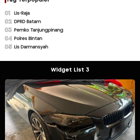
01
Lis-Raja
02
DPRD Batam
03
Pemko Tanjungpinang
04
Polres Bintan
05
Lis Darmansyah
Widget List 3