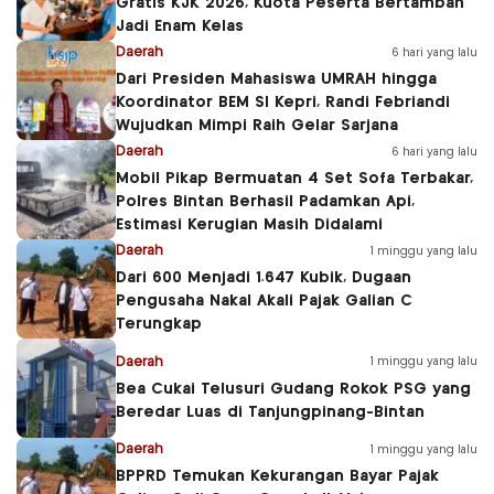
Gratis KJK 2026, Kuota Peserta Bertambah
Jadi Enam Kelas
Daerah
6 hari yang lalu
Dari Presiden Mahasiswa UMRAH hingga
Koordinator BEM SI Kepri, Randi Febriandi
Wujudkan Mimpi Raih Gelar Sarjana
Daerah
6 hari yang lalu
Mobil Pikap Bermuatan 4 Set Sofa Terbakar,
Polres Bintan Berhasil Padamkan Api,
Estimasi Kerugian Masih Didalami
Daerah
1 minggu yang lalu
Dari 600 Menjadi 1.647 Kubik, Dugaan
Pengusaha Nakal Akali Pajak Galian C
Terungkap
Daerah
1 minggu yang lalu
Bea Cukai Telusuri Gudang Rokok PSG yang
Beredar Luas di Tanjungpinang-Bintan
Daerah
1 minggu yang lalu
BPPRD Temukan Kekurangan Bayar Pajak