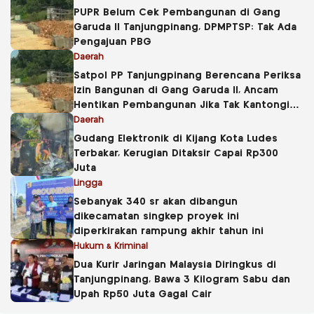
PUPR Belum Cek Pembangunan di Gang
Garuda II Tanjungpinang, DPMPTSP: Tak Ada
Pengajuan PBG
Daerah
Satpol PP Tanjungpinang Berencana Periksa
Izin Bangunan di Gang Garuda II, Ancam
Hentikan Pembangunan Jika Tak Kantongi
PBG
Daerah
Gudang Elektronik di Kijang Kota Ludes
Terbakar, Kerugian Ditaksir Capai Rp300
Juta
Lingga
Sebanyak 340 sr akan dibangun
dikecamatan singkep proyek ini
diperkirakan rampung akhir tahun ini
Hukum & Kriminal
Dua Kurir Jaringan Malaysia Diringkus di
Tanjungpinang, Bawa 3 Kilogram Sabu dan
Upah Rp50 Juta Gagal Cair