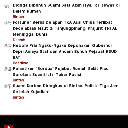
Diduga Dibunuh Suami Saat Azan Isya, IRT Tewas di
01
Dalam Rumah
Bintan
Fortuner Berisi Delapan TKA Asal China Terlibat
02
Kecelakaan Maut di Tanjungpinang, Prajurit TNI AL
Meninggal Dunia
Daerah
Heboh! Pria Ngaku-Ngaku Keponakan Gubernur
03
Kepri Aniaya Staf dan Ancam Bunuh Pejabat RSUD
RAT
Headline
Pelantikan “Berdua” Pejabat Rumah Sakit Picu
04
Sorotan: Suami Istri Tukar Posisi
Bintan
Suami Korban Diringkus di Bintan, Polisi: “Tiga Jam
05
Setelah Kejadian”
Bintan