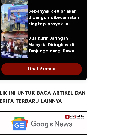
Ditaksir Capai Rp300
Juta
Sebanyak 340 sr akan
dibangun dikecamatan
singkep proyek ini
diperkirakan rampung
akhir tahun ini
Dua Kurir Jaringan
Malaysia Diringkus di
Tanjungpinang, Bawa 3
Kilogram Sabu dan
Upah Rp50 Juta Gagal
Lihat Semua
Cair
LIK INI UNTUK BACA ARTIKEL DAN
ERITA TERBARU LAINNYA