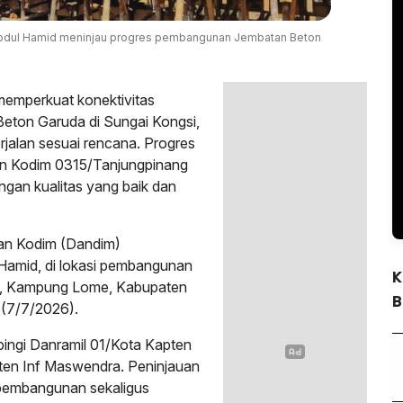
Abdul Hamid meninjau progres pembangunan Jembatan Beton
memperkuat konektivitas
eton Garuda di Sungai Kongsi,
rjalan sesuai rencana. Progres
an Kodim 0315/Tanjungpinang
ngan kualitas yang baik dan
an Kodim (Dandim)
 Hamid, di lokasi pembangunan
K
i, Kampung Lome, Kabupaten
B
 (7/7/2026).
pingi Danramil 01/Kota Kapten
pten Inf Maswendra. Peninjauan
 pembangunan sekaligus