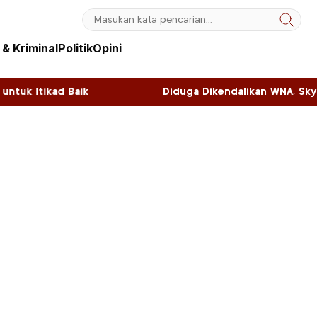
& Kriminal
Politik
Opini
Diduga Dikendalikan WNA, Sky Game di Kawasan SNL Fo