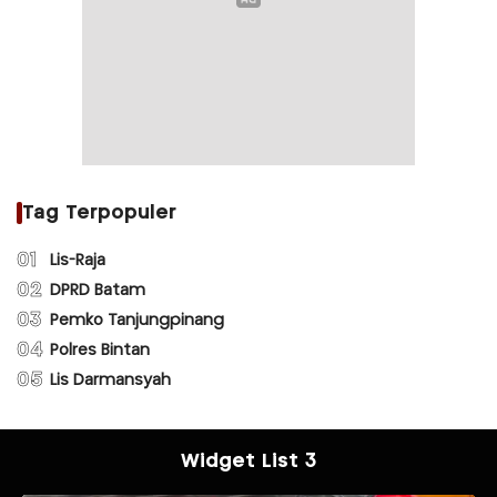
Tag Terpopuler
01
Lis-Raja
02
DPRD Batam
03
Pemko Tanjungpinang
04
Polres Bintan
05
Lis Darmansyah
Widget List 3