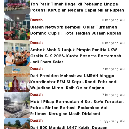
Ton Pasir Timah Ilegal di Pekajang Lingga,
Potensi Kerugian Negara Capai Miliar Rupiah
Daerah
5 hari yang lalu
Ulasan Network Kembali Gelar Turnamen
Domino Cup III, Total Hadiah Jutaan Rupiah
Daerah
6 hari yang lalu
Ambok Akok Ditunjuk Pimpin Panitia UKW
Gratis KJK 2026, Kuota Peserta Bertambah
Jadi Enam Kelas
Daerah
7 hari yang lalu
Dari Presiden Mahasiswa UMRAH hingga
Koordinator BEM SI Kepri, Randi Febriandi
Wujudkan Mimpi Raih Gelar Sarjana
Daerah
7 hari yang lalu
Mobil Pikap Bermuatan 4 Set Sofa Terbakar,
Polres Bintan Berhasil Padamkan Api,
Estimasi Kerugian Masih Didalami
Daerah
1 minggu yang lalu
Dari 600 Menjadi 1.647 Kubik, Dugaan