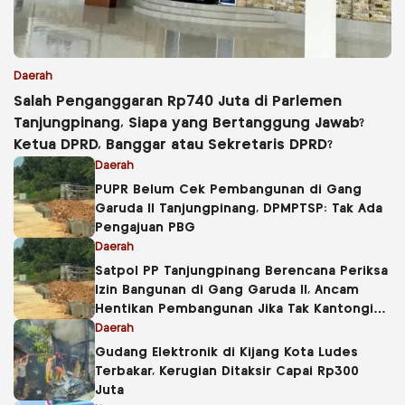
Daerah
Salah Penganggaran Rp740 Juta di Parlemen
Tanjungpinang, Siapa yang Bertanggung Jawab?
Ketua DPRD, Banggar atau Sekretaris DPRD?
Daerah
PUPR Belum Cek Pembangunan di Gang
Garuda II Tanjungpinang, DPMPTSP: Tak Ada
Pengajuan PBG
Daerah
Satpol PP Tanjungpinang Berencana Periksa
Izin Bangunan di Gang Garuda II, Ancam
Hentikan Pembangunan Jika Tak Kantongi
PBG
Daerah
Gudang Elektronik di Kijang Kota Ludes
Terbakar, Kerugian Ditaksir Capai Rp300
Juta