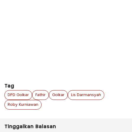
Tag
DPD Golkar
Fathir
Golkar
Lis Darmansyah
Roby Kurniawan
Tinggalkan Balasan