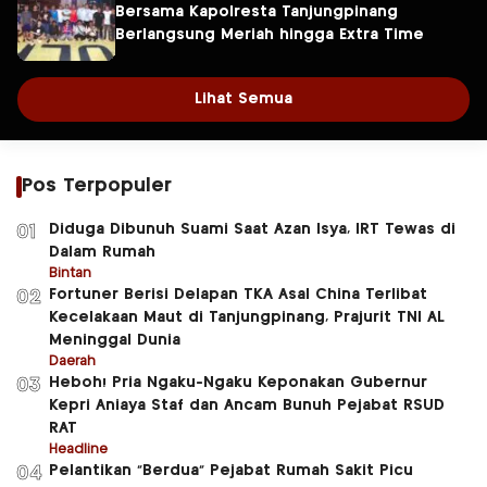
Bersama Kapolresta Tanjungpinang
Berlangsung Meriah hingga Extra Time
Lihat Semua
Pos Terpopuler
Diduga Dibunuh Suami Saat Azan Isya, IRT Tewas di
01
Dalam Rumah
Bintan
Fortuner Berisi Delapan TKA Asal China Terlibat
02
Kecelakaan Maut di Tanjungpinang, Prajurit TNI AL
Meninggal Dunia
Daerah
Heboh! Pria Ngaku-Ngaku Keponakan Gubernur
03
Kepri Aniaya Staf dan Ancam Bunuh Pejabat RSUD
RAT
Headline
Pelantikan “Berdua” Pejabat Rumah Sakit Picu
04