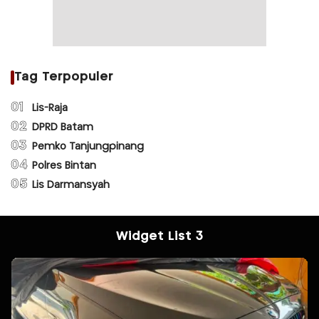
Tag Terpopuler
01
Lis-Raja
02
DPRD Batam
03
Pemko Tanjungpinang
04
Polres Bintan
05
Lis Darmansyah
Widget List 3