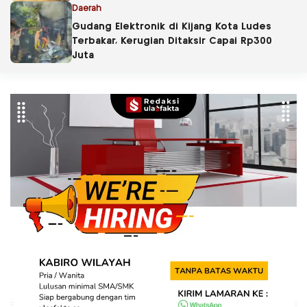
PBG
Daerah
Gudang Elektronik di Kijang Kota Ludes
Terbakar, Kerugian Ditaksir Capai Rp300
Juta