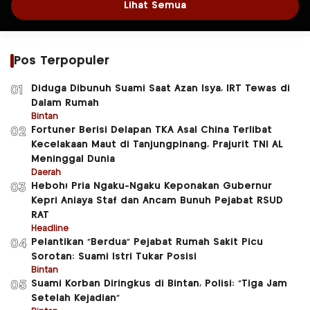
Lihat Semua
Pos Terpopuler
Diduga Dibunuh Suami Saat Azan Isya, IRT Tewas di
01
Dalam Rumah
Bintan
Fortuner Berisi Delapan TKA Asal China Terlibat
02
Kecelakaan Maut di Tanjungpinang, Prajurit TNI AL
Meninggal Dunia
Daerah
Heboh! Pria Ngaku-Ngaku Keponakan Gubernur
03
Kepri Aniaya Staf dan Ancam Bunuh Pejabat RSUD
RAT
Headline
Pelantikan “Berdua” Pejabat Rumah Sakit Picu
04
Sorotan: Suami Istri Tukar Posisi
Bintan
Suami Korban Diringkus di Bintan, Polisi: “Tiga Jam
05
Setelah Kejadian”