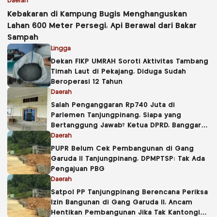
Daerah
Kebakaran di Kampung Bugis Menghanguskan
Lahan 600 Meter Persegi, Api Berawal dari Bakar
Sampah
Lingga
Dekan FIKP UMRAH Soroti Aktivitas Tambang
Timah Laut di Pekajang, Diduga Sudah
Beroperasi 12 Tahun
Daerah
Salah Penganggaran Rp740 Juta di
Parlemen Tanjungpinang, Siapa yang
Bertanggung Jawab? Ketua DPRD, Banggar
atau Sekretaris DPRD?
Daerah
PUPR Belum Cek Pembangunan di Gang
Garuda II Tanjungpinang, DPMPTSP: Tak Ada
Pengajuan PBG
Daerah
Satpol PP Tanjungpinang Berencana Periksa
Izin Bangunan di Gang Garuda II, Ancam
Hentikan Pembangunan Jika Tak Kantongi