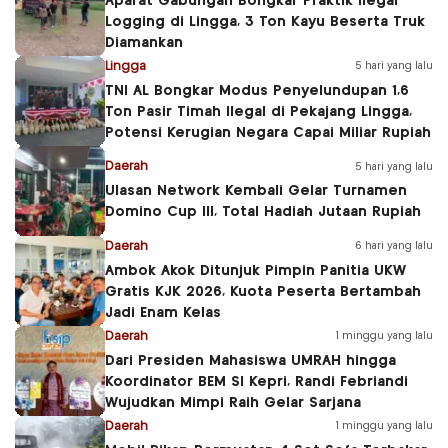
Aparat Gabungan Bongkar Praktik Ilegal
Logging di Lingga, 3 Ton Kayu Beserta Truk
Diamankan
Lingga
5 hari yang lalu
TNI AL Bongkar Modus Penyelundupan 1,6
Ton Pasir Timah Ilegal di Pekajang Lingga,
Potensi Kerugian Negara Capai Miliar Rupiah
Daerah
5 hari yang lalu
Ulasan Network Kembali Gelar Turnamen
Domino Cup III, Total Hadiah Jutaan Rupiah
Daerah
6 hari yang lalu
Ambok Akok Ditunjuk Pimpin Panitia UKW
Gratis KJK 2026, Kuota Peserta Bertambah
Jadi Enam Kelas
Daerah
1 minggu yang lalu
Dari Presiden Mahasiswa UMRAH hingga
Koordinator BEM SI Kepri, Randi Febriandi
Wujudkan Mimpi Raih Gelar Sarjana
Daerah
1 minggu yang lalu