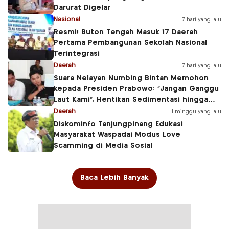
Darurat Digelar
Nasional
7 hari yang lalu
Resmi! Buton Tengah Masuk 17 Daerah
Pertama Pembangunan Sekolah Nasional
Terintegrasi
Daerah
7 hari yang lalu
Suara Nelayan Numbing Bintan Memohon
kepada Presiden Prabowo: “Jangan Ganggu
Laut Kami”, Hentikan Sedimentasi hingga
Ancam Ruang Hidup Pesisir
Daerah
1 minggu yang lalu
Diskominfo Tanjungpinang Edukasi
Masyarakat Waspadai Modus Love
Scamming di Media Sosial
Baca Lebih Banyak