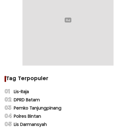
Tag Terpopuler
01
Lis-Raja
02
DPRD Batam
03
Pemko Tanjungpinang
04
Polres Bintan
05
Lis Darmansyah