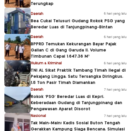
Terungkap
Daerah
6 hari yang lalu
Bea Cukai Telusuri Gudang Rokok PSG yang
Beredar Luas di Tanjungpinang-Bintan
Daerah
6 hari yang lalu
BPPRD Temukan Kekurangan Bayar Pajak
Galian C di Gang Garuda II, Volume
Timbunan Capai 1.647,36 M³
Hukum & Kriminal
6 hari yang lalu
TNI AL Sikat Praktik Tambang Timah Ilegal di
Pekajang Lingga, Satu Tersangka Diringkus,
1,5 Ton Pasir Timah Diamankan
Daerah
7 hari yang lalu
Rokok ‘PSG’ Beredar Luas di Kepri,
Keberadaan Gudang di Tanjungpinang dan
Pengawasan Aparat Disorot
Nasional
7 hari yang lalu
Tak Main-Main! Kadis Sosial Buton Tengah
Gerakkan Kampung Siaga Bencana, Simulasi