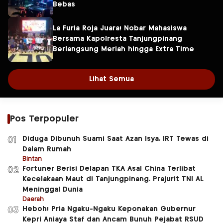
Bebas
La Furia Roja Juara! Nobar Mahasiswa
Bersama Kapolresta Tanjungpinang
Berlangsung Meriah hingga Extra Time
Lihat Semua
Pos Terpopuler
Diduga Dibunuh Suami Saat Azan Isya, IRT Tewas di
01
Dalam Rumah
Bintan
Fortuner Berisi Delapan TKA Asal China Terlibat
02
Kecelakaan Maut di Tanjungpinang, Prajurit TNI AL
Meninggal Dunia
Daerah
Heboh! Pria Ngaku-Ngaku Keponakan Gubernur
03
Kepri Aniaya Staf dan Ancam Bunuh Pejabat RSUD