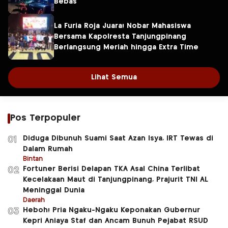
Bebas
La Furia Roja Juara! Nobar Mahasiswa
Bersama Kapolresta Tanjungpinang
Berlangsung Meriah hingga Extra Time
Lihat Semua
Pos Terpopuler
Diduga Dibunuh Suami Saat Azan Isya, IRT Tewas di
01
Dalam Rumah
Bintan
Fortuner Berisi Delapan TKA Asal China Terlibat
02
Kecelakaan Maut di Tanjungpinang, Prajurit TNI AL
Meninggal Dunia
Daerah
Heboh! Pria Ngaku-Ngaku Keponakan Gubernur
03
Kepri Aniaya Staf dan Ancam Bunuh Pejabat RSUD