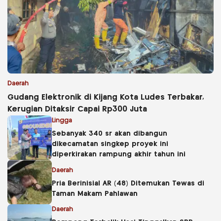
Daerah
Gudang Elektronik di Kijang Kota Ludes Terbakar,
Kerugian Ditaksir Capai Rp300 Juta
Lingga
Sebanyak 340 sr akan dibangun
dikecamatan singkep proyek ini
diperkirakan rampung akhir tahun ini
Daerah
Pria Berinisial AR (48) Ditemukan Tewas di
Taman Makam Pahlawan
Daerah