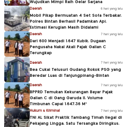
Wujudkan Mimpi Raih Gelar Sarjana
Daerah
6 hari yang lalu
Mobil Pikap Bermuatan 4 Set Sofa Terbakar,
Polres Bintan Berhasil Padamkan Api,
Estimasi Kerugian Masih Didalami
Daerah
7 hari yang lalu
Dari 600 Menjadi 1.647 Kubik, Dugaan
Pengusaha Nakal Akali Pajak Galian C
Terungkap
Daerah
7 hari yang lalu
Bea Cukai Telusuri Gudang Rokok PSG yang
Beredar Luas di Tanjungpinang-Bintan
Daerah
7 hari yang lalu
BPPRD Temukan Kekurangan Bayar Pajak
Galian C di Gang Garuda II, Volume
Timbunan Capai 1.647,36 M³
Hukum & Kriminal
7 hari yang lalu
TNI AL Sikat Praktik Tambang Timah Ilegal di
Pekajang Lingga, Satu Tersangka Diringkus,