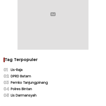
Tag Terpopuler
01
Lis-Raja
02
DPRD Batam
03
Pemko Tanjungpinang
04
Polres Bintan
05
Lis Darmansyah