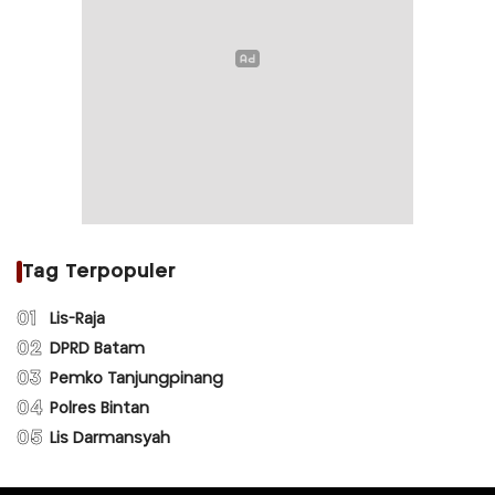
Tag Terpopuler
01
Lis-Raja
02
DPRD Batam
03
Pemko Tanjungpinang
04
Polres Bintan
05
Lis Darmansyah