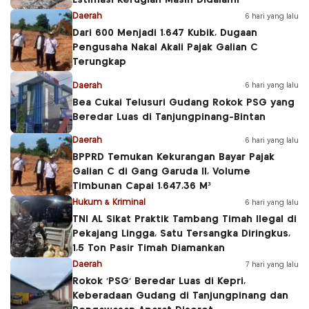
Estimasi Kerugian Masih Didalami
Daerah
6 hari yang lalu
Dari 600 Menjadi 1.647 Kubik, Dugaan
Pengusaha Nakal Akali Pajak Galian C
Terungkap
Daerah
6 hari yang lalu
Bea Cukai Telusuri Gudang Rokok PSG yang
Beredar Luas di Tanjungpinang-Bintan
Daerah
6 hari yang lalu
BPPRD Temukan Kekurangan Bayar Pajak
Galian C di Gang Garuda II, Volume
Timbunan Capai 1.647,36 M³
Hukum & Kriminal
6 hari yang lalu
TNI AL Sikat Praktik Tambang Timah Ilegal di
Pekajang Lingga, Satu Tersangka Diringkus,
1,5 Ton Pasir Timah Diamankan
Daerah
7 hari yang lalu
Rokok ‘PSG’ Beredar Luas di Kepri,
Keberadaan Gudang di Tanjungpinang dan