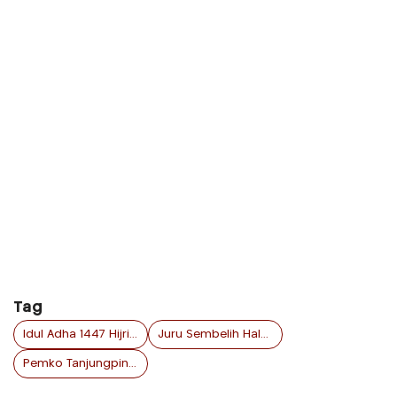
Tag
Idul Adha 1447 Hijriah
Juru Sembelih Halal (Juleha)
Pemko Tanjungpinang