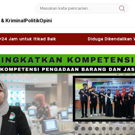
& Kriminal
Politik
Opini
k
Diduga Dikendalikan WNA, Sky Game di Kawas