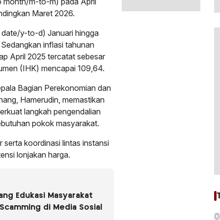
to month/m-to-m) pada April
andingkan Maret 2026.
 date/y-to-d) Januari hingga
 Sedangkan inflasi tahunan
ap April 2025 tercatat sebesar
umen (IHK) mencapai 109,64.
epala Bagian Perekonomian dan
inang, Hamerudin, memastikan
rkuat langkah pengendalian
kebutuhan pokok masyarakat.
erta koordinasi lintas instansi
ensi lonjakan harga.
ang Edukasi Masyarakat
Scamming di Media Sosial
0