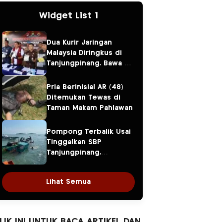
Widget List 1
Dua Kurir Jaringan
Malaysia Diringkus di
Tanjungpinang, Bawa 3
Kilogram Sabu dan
Upah Rp50 Juta Gagal
Pria Berinisial AR (48)
Cair
Ditemukan Tewas di
Taman Makam Pahlawan
Pompong Terbalik Usai
Tinggalkan SBP
Tanjungpinang,
Satpolairud dan KPLP
Evakuasi Tujuh
Lihat Semua
Penumpang
LIK INI UNTUK BACA ARTIKEL DAN