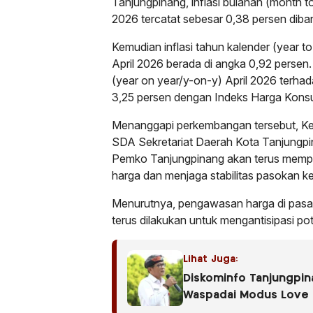
Tanjungpinang, inflasi bulanan (month 
2026 tercatat sebesar 0,38 persen dib
Kemudian inflasi tahun kalender (year to
April 2026 berada di angka 0,92 persen.
(year on year/y-on-y) April 2026 terhad
3,25 persen dengan Indeks Harga Kons
Menanggapi perkembangan tersebut, K
SDA Sekretariat Daerah Kota Tanjungp
Pemko Tanjungpinang akan terus mempe
harga dan menjaga stabilitas pasokan 
Menurutnya, pengawasan harga di pasar s
terus dilakukan untuk mengantisipasi pot
Lihat Juga:
Diskominfo Tanjungpin
Waspadai Modus Love 