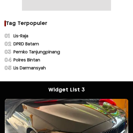
Tag Terpopuler
01
Lis-Raja
02
DPRD Batam
03
Pemko Tanjungpinang
04
Polres Bintan
05
Lis Darmansyah
Widget List 3