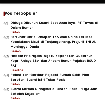
Pos Terpopuler
Diduga Dibunuh Suami Saat Azan Isya, IRT Tewas di
01
Dalam Rumah
Bintan
Fortuner Berisi Delapan TKA Asal China Terlibat
02
Kecelakaan Maut di Tanjungpinang, Prajurit TNI AL
Meninggal Dunia
Daerah
Heboh! Pria Ngaku-Ngaku Keponakan Gubernur
03
Kepri Aniaya Staf dan Ancam Bunuh Pejabat RSUD
RAT
Headline
Pelantikan “Berdua” Pejabat Rumah Sakit Picu
04
Sorotan: Suami Istri Tukar Posisi
Bintan
Suami Korban Diringkus di Bintan, Polisi: “Tiga Jam
05
Setelah Kejadian”
Bintan