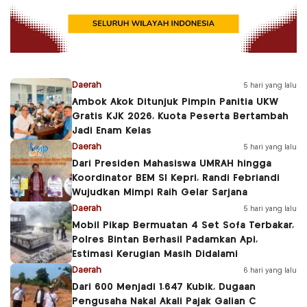
Daerah
5 hari yang lalu
Ambok Akok Ditunjuk Pimpin Panitia UKW
Gratis KJK 2026, Kuota Peserta Bertambah
Jadi Enam Kelas
Daerah
5 hari yang lalu
Dari Presiden Mahasiswa UMRAH hingga
Koordinator BEM SI Kepri, Randi Febriandi
Wujudkan Mimpi Raih Gelar Sarjana
Daerah
5 hari yang lalu
Mobil Pikap Bermuatan 4 Set Sofa Terbakar,
Polres Bintan Berhasil Padamkan Api,
Estimasi Kerugian Masih Didalami
Daerah
6 hari yang lalu
Dari 600 Menjadi 1.647 Kubik, Dugaan
Pengusaha Nakal Akali Pajak Galian C