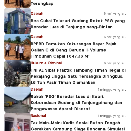
Terungkap
Daerah
6 hari yang lalu
Bea Cukai Telusuri Gudang Rokok PSG yang
Beredar Luas di Tanjungpinang-Bintan
Daerah
6 hari yang lalu
BPPRD Temukan Kekurangan Bayar Pajak
Galian C di Gang Garuda II, Volume
Timbunan Capai 1.647,36 M³
Hukum & Kriminal
6 hari yang lalu
TNI AL Sikat Praktik Tambang Timah Ilegal di
Pekajang Lingga, Satu Tersangka Diringkus,
1,5 Ton Pasir Timah Diamankan
Daerah
1 minggu yang lalu
Rokok ‘PSG’ Beredar Luas di Kepri,
Keberadaan Gudang di Tanjungpinang dan
Pengawasan Aparat Disorot
Nasional
1 minggu yang lalu
Tak Main-Main! Kadis Sosial Buton Tengah
Gerakkan Kampung Siaga Bencana, Simulasi