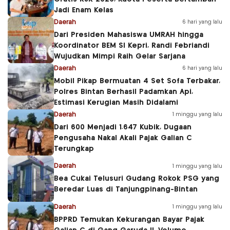
Jadi Enam Kelas
Daerah
6 hari yang lalu
Dari Presiden Mahasiswa UMRAH hingga
Koordinator BEM SI Kepri, Randi Febriandi
Wujudkan Mimpi Raih Gelar Sarjana
Daerah
6 hari yang lalu
Mobil Pikap Bermuatan 4 Set Sofa Terbakar,
Polres Bintan Berhasil Padamkan Api,
Estimasi Kerugian Masih Didalami
Daerah
1 minggu yang lalu
Dari 600 Menjadi 1.647 Kubik, Dugaan
Pengusaha Nakal Akali Pajak Galian C
Terungkap
Daerah
1 minggu yang lalu
Bea Cukai Telusuri Gudang Rokok PSG yang
Beredar Luas di Tanjungpinang-Bintan
Daerah
1 minggu yang lalu
BPPRD Temukan Kekurangan Bayar Pajak