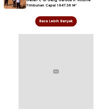
Galian C di Gang Garuda II, Volume
Timbunan Capai 1.647,36 M³
Baca Lebih Banyak