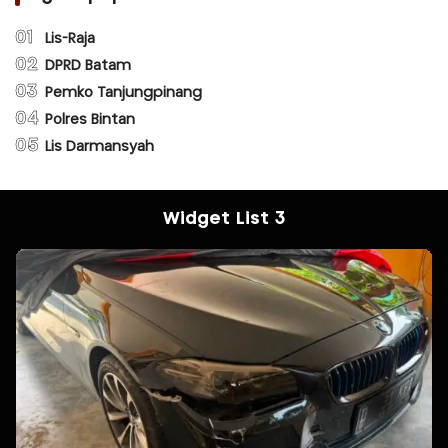
01
Lis-Raja
02
DPRD Batam
03
Pemko Tanjungpinang
04
Polres Bintan
05
Lis Darmansyah
Widget List 3