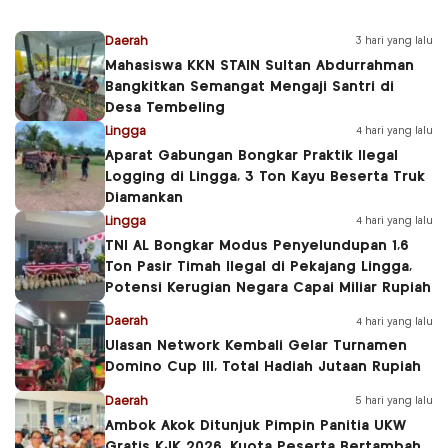
Daerah
3 hari yang lalu
Mahasiswa KKN STAIN Sultan Abdurrahman
Bangkitkan Semangat Mengaji Santri di
Desa Tembeling
Lingga
4 hari yang lalu
Aparat Gabungan Bongkar Praktik Ilegal
Logging di Lingga, 3 Ton Kayu Beserta Truk
Diamankan
Lingga
4 hari yang lalu
TNI AL Bongkar Modus Penyelundupan 1,6
Ton Pasir Timah Ilegal di Pekajang Lingga,
Potensi Kerugian Negara Capai Miliar Rupiah
Daerah
4 hari yang lalu
Ulasan Network Kembali Gelar Turnamen
Domino Cup III, Total Hadiah Jutaan Rupiah
Daerah
5 hari yang lalu
Ambok Akok Ditunjuk Pimpin Panitia UKW
Gratis KJK 2026, Kuota Peserta Bertambah