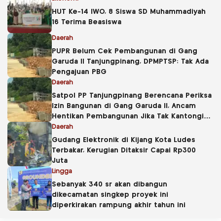
HUT Ke-14 IWO, 8 Siswa SD Muhammadiyah
16 Terima Beasiswa
Daerah
PUPR Belum Cek Pembangunan di Gang
Garuda II Tanjungpinang, DPMPTSP: Tak Ada
Pengajuan PBG
Daerah
Satpol PP Tanjungpinang Berencana Periksa
Izin Bangunan di Gang Garuda II, Ancam
Hentikan Pembangunan Jika Tak Kantongi
PBG
Daerah
Gudang Elektronik di Kijang Kota Ludes
Terbakar, Kerugian Ditaksir Capai Rp300
Juta
Lingga
Sebanyak 340 sr akan dibangun
dikecamatan singkep proyek ini
diperkirakan rampung akhir tahun ini