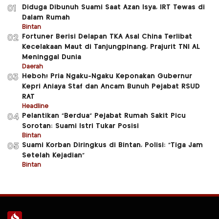
Diduga Dibunuh Suami Saat Azan Isya, IRT Tewas di
01
Dalam Rumah
Bintan
Fortuner Berisi Delapan TKA Asal China Terlibat
02
Kecelakaan Maut di Tanjungpinang, Prajurit TNI AL
Meninggal Dunia
Daerah
Heboh! Pria Ngaku-Ngaku Keponakan Gubernur
03
Kepri Aniaya Staf dan Ancam Bunuh Pejabat RSUD
RAT
Headline
Pelantikan “Berdua” Pejabat Rumah Sakit Picu
04
Sorotan: Suami Istri Tukar Posisi
Bintan
Suami Korban Diringkus di Bintan, Polisi: “Tiga Jam
05
Setelah Kejadian”
Bintan