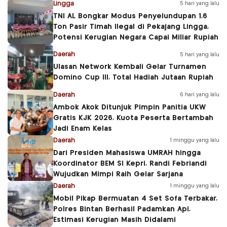
Lingga
5 hari yang lalu
TNI AL Bongkar Modus Penyelundupan 1,6
Ton Pasir Timah Ilegal di Pekajang Lingga,
Potensi Kerugian Negara Capai Miliar Rupiah
Daerah
5 hari yang lalu
Ulasan Network Kembali Gelar Turnamen
Domino Cup III, Total Hadiah Jutaan Rupiah
Daerah
6 hari yang lalu
Ambok Akok Ditunjuk Pimpin Panitia UKW
Gratis KJK 2026, Kuota Peserta Bertambah
Jadi Enam Kelas
Daerah
1 minggu yang lalu
Dari Presiden Mahasiswa UMRAH hingga
Koordinator BEM SI Kepri, Randi Febriandi
Wujudkan Mimpi Raih Gelar Sarjana
Daerah
1 minggu yang lalu
Mobil Pikap Bermuatan 4 Set Sofa Terbakar,
Polres Bintan Berhasil Padamkan Api,
Estimasi Kerugian Masih Didalami