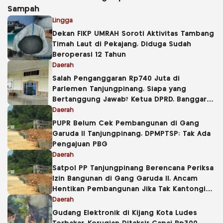
Sampah
Lingga
Dekan FIKP UMRAH Soroti Aktivitas Tambang
Timah Laut di Pekajang, Diduga Sudah
Beroperasi 12 Tahun
Daerah
Salah Penganggaran Rp740 Juta di
Parlemen Tanjungpinang, Siapa yang
Bertanggung Jawab? Ketua DPRD, Banggar
atau Sekretaris DPRD?
Daerah
PUPR Belum Cek Pembangunan di Gang
Garuda II Tanjungpinang, DPMPTSP: Tak Ada
Pengajuan PBG
Daerah
Satpol PP Tanjungpinang Berencana Periksa
Izin Bangunan di Gang Garuda II, Ancam
Hentikan Pembangunan Jika Tak Kantongi
PBG
Daerah
Gudang Elektronik di Kijang Kota Ludes