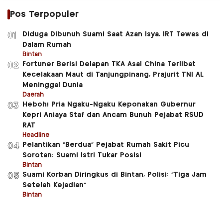
Pos Terpopuler
Diduga Dibunuh Suami Saat Azan Isya, IRT Tewas di
01
Dalam Rumah
Bintan
Fortuner Berisi Delapan TKA Asal China Terlibat
02
Kecelakaan Maut di Tanjungpinang, Prajurit TNI AL
Meninggal Dunia
Daerah
Heboh! Pria Ngaku-Ngaku Keponakan Gubernur
03
Kepri Aniaya Staf dan Ancam Bunuh Pejabat RSUD
RAT
Headline
Pelantikan “Berdua” Pejabat Rumah Sakit Picu
04
Sorotan: Suami Istri Tukar Posisi
Bintan
Suami Korban Diringkus di Bintan, Polisi: “Tiga Jam
05
Setelah Kejadian”
Bintan