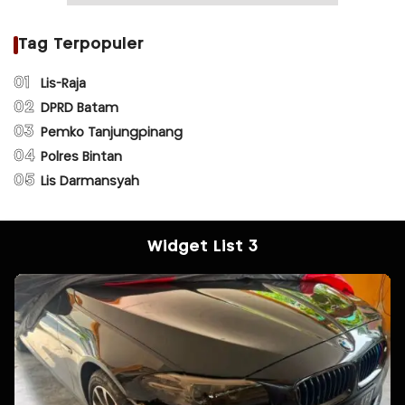
Tag Terpopuler
01
Lis-Raja
02
DPRD Batam
03
Pemko Tanjungpinang
04
Polres Bintan
05
Lis Darmansyah
Widget List 3