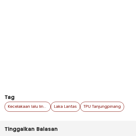
Tag
Kecelakaan lalu lintas Tanjungpinang
Laka Lantas
TPU Tanjungpinang
Tinggalkan Balasan