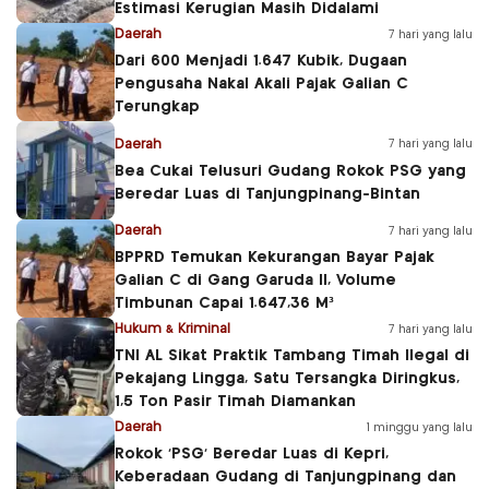
Estimasi Kerugian Masih Didalami
Daerah
7 hari yang lalu
Dari 600 Menjadi 1.647 Kubik, Dugaan
Pengusaha Nakal Akali Pajak Galian C
Terungkap
Daerah
7 hari yang lalu
Bea Cukai Telusuri Gudang Rokok PSG yang
Beredar Luas di Tanjungpinang-Bintan
Daerah
7 hari yang lalu
BPPRD Temukan Kekurangan Bayar Pajak
Galian C di Gang Garuda II, Volume
Timbunan Capai 1.647,36 M³
Hukum & Kriminal
7 hari yang lalu
TNI AL Sikat Praktik Tambang Timah Ilegal di
Pekajang Lingga, Satu Tersangka Diringkus,
1,5 Ton Pasir Timah Diamankan
Daerah
1 minggu yang lalu
Rokok ‘PSG’ Beredar Luas di Kepri,
Keberadaan Gudang di Tanjungpinang dan