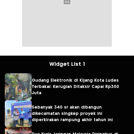
Widget List 1
Gudang Elektronik di Kijang Kota Ludes
Terbakar, Kerugian Ditaksir Capai Rp300
Juta
Sebanyak 340 sr akan dibangun
dikecamatan singkep proyek ini
diperkirakan rampung akhir tahun ini