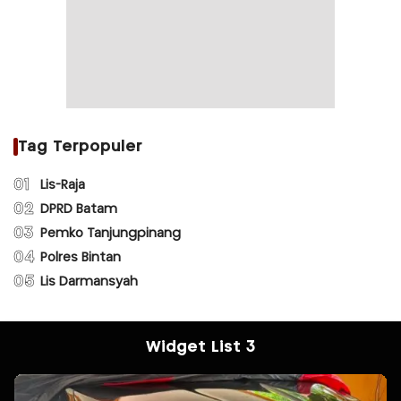
Tag Terpopuler
01
Lis-Raja
02
DPRD Batam
03
Pemko Tanjungpinang
04
Polres Bintan
05
Lis Darmansyah
Widget List 3