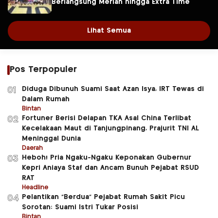
Berlangsung Meriah hingga Extra Time
Lihat Semua
Pos Terpopuler
Diduga Dibunuh Suami Saat Azan Isya, IRT Tewas di
01
Dalam Rumah
Bintan
Fortuner Berisi Delapan TKA Asal China Terlibat
02
Kecelakaan Maut di Tanjungpinang, Prajurit TNI AL
Meninggal Dunia
Daerah
Heboh! Pria Ngaku-Ngaku Keponakan Gubernur
03
Kepri Aniaya Staf dan Ancam Bunuh Pejabat RSUD
RAT
Headline
Pelantikan “Berdua” Pejabat Rumah Sakit Picu
04
Sorotan: Suami Istri Tukar Posisi
Bintan