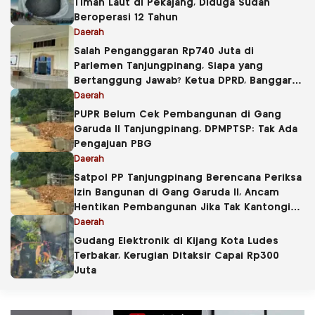
Timah Laut di Pekajang, Diduga Sudah
Beroperasi 12 Tahun
Daerah
Salah Penganggaran Rp740 Juta di
Parlemen Tanjungpinang, Siapa yang
Bertanggung Jawab? Ketua DPRD, Banggar
atau Sekretaris DPRD?
Daerah
PUPR Belum Cek Pembangunan di Gang
Garuda II Tanjungpinang, DPMPTSP: Tak Ada
Pengajuan PBG
Daerah
Satpol PP Tanjungpinang Berencana Periksa
Izin Bangunan di Gang Garuda II, Ancam
Hentikan Pembangunan Jika Tak Kantongi
PBG
Daerah
Gudang Elektronik di Kijang Kota Ludes
Terbakar, Kerugian Ditaksir Capai Rp300
Juta