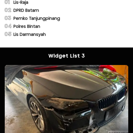
01
Lis-Raja
02
DPRD Batam
03
Pemko Tanjungpinang
04
Polres Bintan
05
Lis Darmansyah
Widget List 3