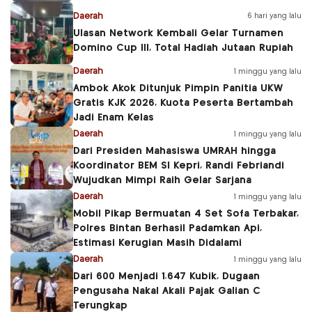
Daerah
6 hari yang lalu
Ulasan Network Kembali Gelar Turnamen
Domino Cup III, Total Hadiah Jutaan Rupiah
Daerah
1 minggu yang lalu
Ambok Akok Ditunjuk Pimpin Panitia UKW
Gratis KJK 2026, Kuota Peserta Bertambah
Jadi Enam Kelas
Daerah
1 minggu yang lalu
Dari Presiden Mahasiswa UMRAH hingga
Koordinator BEM SI Kepri, Randi Febriandi
Wujudkan Mimpi Raih Gelar Sarjana
Daerah
1 minggu yang lalu
Mobil Pikap Bermuatan 4 Set Sofa Terbakar,
Polres Bintan Berhasil Padamkan Api,
Estimasi Kerugian Masih Didalami
Daerah
1 minggu yang lalu
Dari 600 Menjadi 1.647 Kubik, Dugaan
Pengusaha Nakal Akali Pajak Galian C
Terungkap