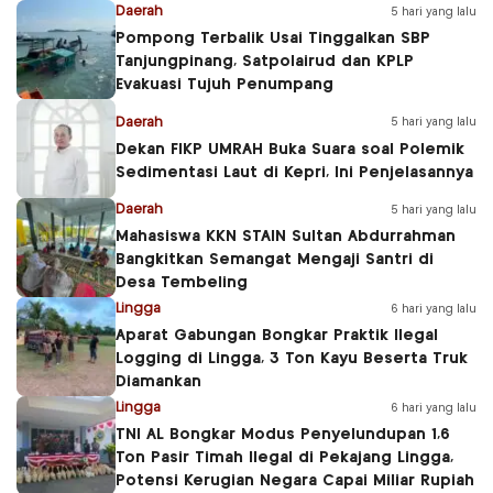
Daerah
5 hari yang lalu
Pompong Terbalik Usai Tinggalkan SBP
Tanjungpinang, Satpolairud dan KPLP
Evakuasi Tujuh Penumpang
Daerah
5 hari yang lalu
Dekan FIKP UMRAH Buka Suara soal Polemik
Sedimentasi Laut di Kepri, Ini Penjelasannya
Daerah
5 hari yang lalu
Mahasiswa KKN STAIN Sultan Abdurrahman
Bangkitkan Semangat Mengaji Santri di
Desa Tembeling
Lingga
6 hari yang lalu
Aparat Gabungan Bongkar Praktik Ilegal
Logging di Lingga, 3 Ton Kayu Beserta Truk
Diamankan
Lingga
6 hari yang lalu
TNI AL Bongkar Modus Penyelundupan 1,6
Ton Pasir Timah Ilegal di Pekajang Lingga,
Potensi Kerugian Negara Capai Miliar Rupiah